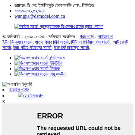
গুয়াংডং ডি শেং ইন্টেলিজেন্ট টেকনোলজি কোং, লিমিটেড
০৭৬৯-৮২২৫২৭৬৫
wangjia@dsmodel.com.cn
© কপিরাইট - ২০১০-২০২৫ : সর্বস্বত্ব সংরক্ষিত।
গরম পণ্য
-
সাইটম্যাপ
ইউএভি ক্যান সার্ভো
,
ধাতব গিয়ার মিনি সার্ভো
,
টিটিএল সিরিয়াল বাস সার্ভো
,
স্মার্ট রোবট
সার্ভো
,
উচ্চ গতির মাইক্রো সার্ভো
,
উচ্চ টর্ক মাইক্রো সার্ভো
,
ইমেইল পাঠান
হোয়াটসঅ্যাপ
x