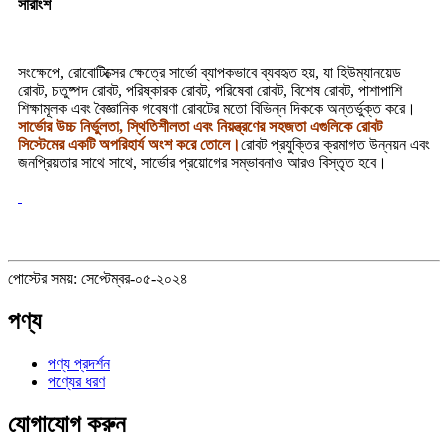
সারাংশ
সংক্ষেপে, রোবোটিক্সের ক্ষেত্রে সার্ভো ব্যাপকভাবে ব্যবহৃত হয়, যা হিউম্যানয়েড
রোবট, চতুষ্পদ রোবট, পরিষ্কারক রোবট, পরিষেবা রোবট, বিশেষ রোবট, পাশাপাশি
শিক্ষামূলক এবং বৈজ্ঞানিক গবেষণা রোবটের মতো বিভিন্ন দিককে অন্তর্ভুক্ত করে।
সার্ভোর উচ্চ নির্ভুলতা, স্থিতিশীলতা এবং নিয়ন্ত্রণের সহজতা এগুলিকে রোবট
সিস্টেমের একটি অপরিহার্য অংশ করে তোলে।
রোবট প্রযুক্তির ক্রমাগত উন্নয়ন এবং
জনপ্রিয়তার সাথে সাথে, সার্ভোর প্রয়োগের সম্ভাবনাও আরও বিস্তৃত হবে।
পোস্টের সময়: সেপ্টেম্বর-০৫-২০২৪
পণ্য
পণ্য প্রদর্শন
পণ্যের ধরণ
যোগাযোগ করুন