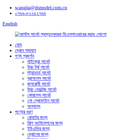
wangjia@dsmodel.com.cn
০৭৬৯-৮২২৫২৭৬৫
English
হোম
ড্রোন সমাধান
পণ্য প্রদর্শন
মাইক্রো সার্ভো
উচ্চ টর্ক সার্ভো
স্ট্যান্ডার্ড সার্ভো
ব্রাশলেস সার্ভো
জলরোধী সার্ভো
উচ্চ ভোল্টেজ সার্ভো
কোরলেস সার্ভো
লো প্রোফাইল সার্ভো
অন্যান্য
পণ্যের ধরণ
রোবটের জন্য
শিল্প অটোমেশনের জন্য
ইউএভির জন্য
ড্রোনের জন্য