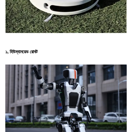
১, হিউম্যানয়েড রোবট