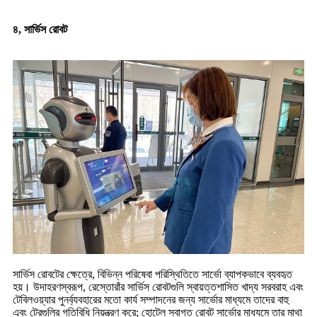
৪, সার্ভিস রোবট
সার্ভিস রোবটের ক্ষেত্রে, বিভিন্ন পরিষেবা পরিস্থিতিতে সার্ভো ব্যাপকভাবে ব্যবহৃত
হয়। উদাহরণস্বরূপ, রেস্তোরাঁর সার্ভিস রোবটগুলি স্বায়ত্তশাসিত খাদ্য সরবরাহ এবং
টেবিলওয়্যার পুনর্ব্যবহারের মতো কার্য সম্পাদনের জন্য সার্ভোর মাধ্যমে তাদের বাহু
এবং ট্রেগুলির গতিবিধি নিয়ন্ত্রণ করে; হোটেল স্বাগত রোবট সার্ভোর মাধ্যমে তার মাথা