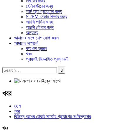
বিমানের জন্য
হেলিকপ্টারের জন্য
স্মার্ট অ্যাপ্লায়েন্সের জন্য
STEM মেকার শিক্ষার জন্য
আরসি গাড়ির জন্য
আরসি নৌকার জন্য
অন্যান্য
আমাদের সাথে যোগাযোগ করুন
আমাদের সম্পর্কে
কারখানা ভ্রমণ
খবর
প্রায়শই জিজ্ঞাসিত প্রশ্নাবলী
খবর
হোম
খবর
বিভিন্ন ধরণের রোবটে সার্ভোর প্রয়োগের সংক্ষিপ্তসার
খবর