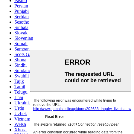
Pashto
Persian
Punjabi
Serbian
Sesotho
Sinhala
Slovak
Slovenian
Somali
Samoan
Scots Gaelic
Shona
Sindhi
Sundanese
Swahili
Tajik
Tamil
Telugu
Thai
Ukrainian
Urdu
Uzbek
Vietnamese
Welsh
Xhosa