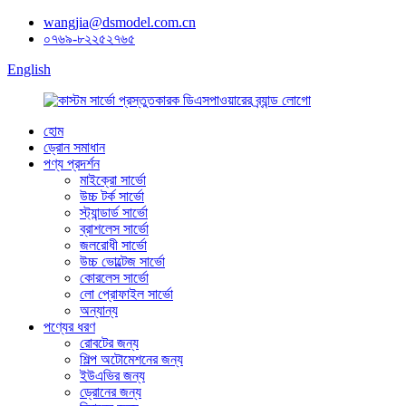
wangjia@dsmodel.com.cn
০৭৬৯-৮২২৫২৭৬৫
English
হোম
ড্রোন সমাধান
পণ্য প্রদর্শন
মাইক্রো সার্ভো
উচ্চ টর্ক সার্ভো
স্ট্যান্ডার্ড সার্ভো
ব্রাশলেস সার্ভো
জলরোধী সার্ভো
উচ্চ ভোল্টেজ সার্ভো
কোরলেস সার্ভো
লো প্রোফাইল সার্ভো
অন্যান্য
পণ্যের ধরণ
রোবটের জন্য
শিল্প অটোমেশনের জন্য
ইউএভির জন্য
ড্রোনের জন্য