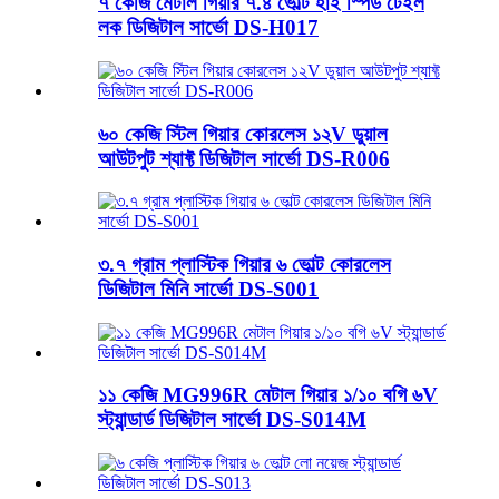
৭ কেজি মেটাল গিয়ার ৭.৪ ভোল্ট হাই স্পিড টেইল
লক ডিজিটাল সার্ভো DS-H017
৬০ কেজি স্টিল গিয়ার কোরলেস ১২V ডুয়াল
আউটপুট শ্যাফ্ট ডিজিটাল সার্ভো DS-R006
৩.৭ গ্রাম প্লাস্টিক গিয়ার ৬ ভোল্ট কোরলেস
ডিজিটাল মিনি সার্ভো DS-S001
১১ কেজি MG996R মেটাল গিয়ার ১/১০ বগি ৬V
স্ট্যান্ডার্ড ডিজিটাল সার্ভো DS-S014M