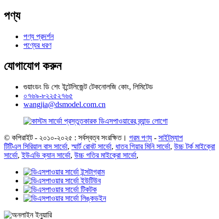
পণ্য
পণ্য প্রদর্শন
পণ্যের ধরণ
যোগাযোগ করুন
গুয়াংডং ডি শেং ইন্টেলিজেন্ট টেকনোলজি কোং, লিমিটেড
০৭৬৯-৮২২৫২৭৬৫
wangjia@dsmodel.com.cn
© কপিরাইট - ২০১০-২০২৫ : সর্বস্বত্ব সংরক্ষিত।
গরম পণ্য
-
সাইটম্যাপ
টিটিএল সিরিয়াল বাস সার্ভো
,
স্মার্ট রোবট সার্ভো
,
ধাতব গিয়ার মিনি সার্ভো
,
উচ্চ টর্ক মাইক্রো
সার্ভো
,
ইউএভি ক্যান সার্ভো
,
উচ্চ গতির মাইক্রো সার্ভো
,