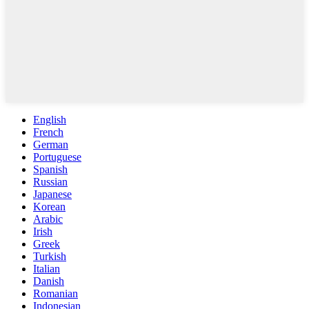
English
French
German
Portuguese
Spanish
Russian
Japanese
Korean
Arabic
Irish
Greek
Turkish
Italian
Danish
Romanian
Indonesian