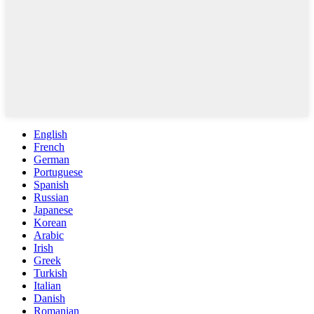
English
French
German
Portuguese
Spanish
Russian
Japanese
Korean
Arabic
Irish
Greek
Turkish
Italian
Danish
Romanian