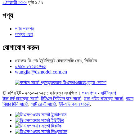
১
2
পরবর্তী >
>>
পৃষ্ঠা ১ / ২
পণ্য
পণ্য প্রদর্শন
পণ্যের ধরণ
যোগাযোগ করুন
গুয়াংডং ডি শেং ইন্টেলিজেন্ট টেকনোলজি কোং, লিমিটেড
০৭৬৯-৮২২৫২৭৬৫
wangjia@dsmodel.com.cn
© কপিরাইট - ২০১০-২০২৫ : সর্বস্বত্ব সংরক্ষিত।
গরম পণ্য
-
সাইটম্যাপ
উচ্চ টর্ক মাইক্রো সার্ভো
,
টিটিএল সিরিয়াল বাস সার্ভো
,
উচ্চ গতির মাইক্রো সার্ভো
,
ধাতব
গিয়ার মিনি সার্ভো
,
স্মার্ট রোবট সার্ভো
,
ইউএভি ক্যান সার্ভো
,