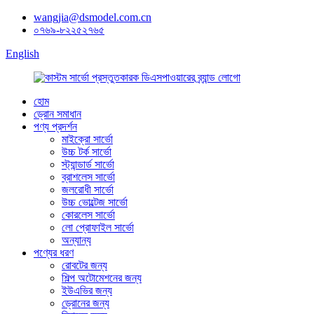
wangjia@dsmodel.com.cn
০৭৬৯-৮২২৫২৭৬৫
English
হোম
ড্রোন সমাধান
পণ্য প্রদর্শন
মাইক্রো সার্ভো
উচ্চ টর্ক সার্ভো
স্ট্যান্ডার্ড সার্ভো
ব্রাশলেস সার্ভো
জলরোধী সার্ভো
উচ্চ ভোল্টেজ সার্ভো
কোরলেস সার্ভো
লো প্রোফাইল সার্ভো
অন্যান্য
পণ্যের ধরণ
রোবটের জন্য
শিল্প অটোমেশনের জন্য
ইউএভির জন্য
ড্রোনের জন্য