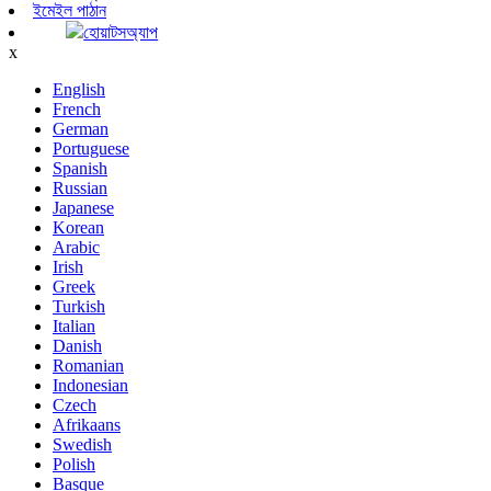
ইমেইল পাঠান
হোয়াটসঅ্যাপ
x
English
French
German
Portuguese
Spanish
Russian
Japanese
Korean
Arabic
Irish
Greek
Turkish
Italian
Danish
Romanian
Indonesian
Czech
Afrikaans
Swedish
Polish
Basque