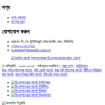
পণ্য
পণ্য প্রদর্শন
পণ্যের ধরণ
যোগাযোগ করুন
গুয়াংডং ডি শেং ইন্টেলিজেন্ট টেকনোলজি কোং, লিমিটেড
০৭৬৯-৮২২৫২৭৬৫
wangjia@dsmodel.com.cn
© কপিরাইট - ২০১০-২০২৫ : সর্বস্বত্ব সংরক্ষিত।
গরম পণ্য
-
সাইটম্যাপ
উচ্চ গতির মাইক্রো সার্ভো
,
স্মার্ট রোবট সার্ভো
,
উচ্চ টর্ক মাইক্রো সার্ভো
,
টিটিএল সিরিয়াল
বাস সার্ভো
,
ধাতব গিয়ার মিনি সার্ভো
,
ইউএভি ক্যান সার্ভো
,