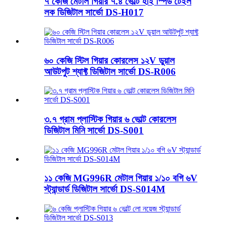
৭ কেজি মেটাল গিয়ার ৭.৪ ভোল্ট হাই স্পিড টেইল
লক ডিজিটাল সার্ভো DS-H017
৬০ কেজি স্টিল গিয়ার কোরলেস ১২V ডুয়াল
আউটপুট শ্যাফ্ট ডিজিটাল সার্ভো DS-R006
৩.৭ গ্রাম প্লাস্টিক গিয়ার ৬ ভোল্ট কোরলেস
ডিজিটাল মিনি সার্ভো DS-S001
১১ কেজি MG996R মেটাল গিয়ার ১/১০ বগি ৬V
স্ট্যান্ডার্ড ডিজিটাল সার্ভো DS-S014M