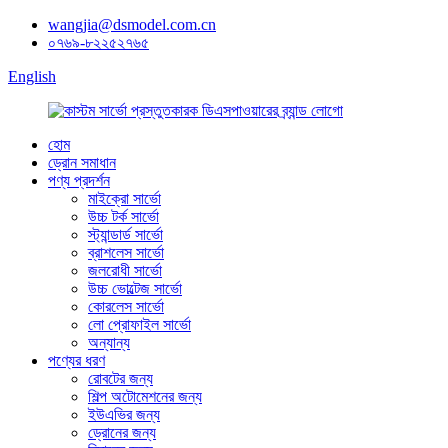
wangjia@dsmodel.com.cn
০৭৬৯-৮২২৫২৭৬৫
English
হোম
ড্রোন সমাধান
পণ্য প্রদর্শন
মাইক্রো সার্ভো
উচ্চ টর্ক সার্ভো
স্ট্যান্ডার্ড সার্ভো
ব্রাশলেস সার্ভো
জলরোধী সার্ভো
উচ্চ ভোল্টেজ সার্ভো
কোরলেস সার্ভো
লো প্রোফাইল সার্ভো
অন্যান্য
পণ্যের ধরণ
রোবটের জন্য
শিল্প অটোমেশনের জন্য
ইউএভির জন্য
ড্রোনের জন্য