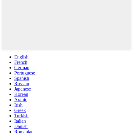
English
French
German
Portuguese
Spanish
Russian
Japanese
Korean
Arabic
Irish
Greek
Turkish
Italian
Danish
Romanian