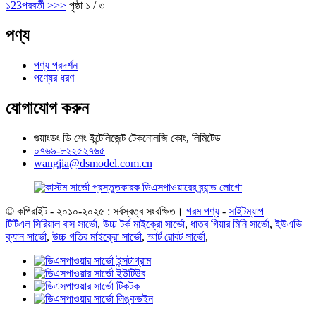
১
2
3
পরবর্তী >
>>
পৃষ্ঠা ১ / ৩
পণ্য
পণ্য প্রদর্শন
পণ্যের ধরণ
যোগাযোগ করুন
গুয়াংডং ডি শেং ইন্টেলিজেন্ট টেকনোলজি কোং, লিমিটেড
০৭৬৯-৮২২৫২৭৬৫
wangjia@dsmodel.com.cn
© কপিরাইট - ২০১০-২০২৫ : সর্বস্বত্ব সংরক্ষিত।
গরম পণ্য
-
সাইটম্যাপ
টিটিএল সিরিয়াল বাস সার্ভো
,
উচ্চ টর্ক মাইক্রো সার্ভো
,
ধাতব গিয়ার মিনি সার্ভো
,
ইউএভি
ক্যান সার্ভো
,
উচ্চ গতির মাইক্রো সার্ভো
,
স্মার্ট রোবট সার্ভো
,