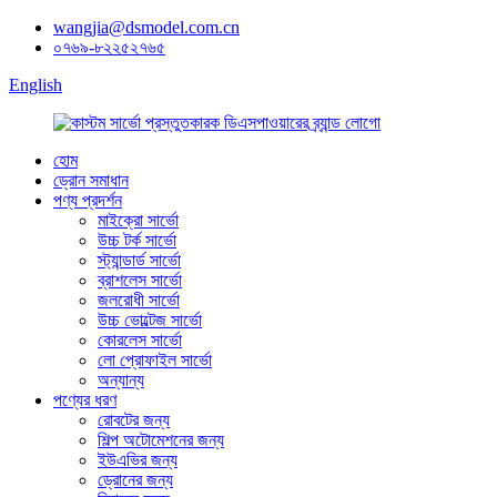
wangjia@dsmodel.com.cn
০৭৬৯-৮২২৫২৭৬৫
English
হোম
ড্রোন সমাধান
পণ্য প্রদর্শন
মাইক্রো সার্ভো
উচ্চ টর্ক সার্ভো
স্ট্যান্ডার্ড সার্ভো
ব্রাশলেস সার্ভো
জলরোধী সার্ভো
উচ্চ ভোল্টেজ সার্ভো
কোরলেস সার্ভো
লো প্রোফাইল সার্ভো
অন্যান্য
পণ্যের ধরণ
রোবটের জন্য
শিল্প অটোমেশনের জন্য
ইউএভির জন্য
ড্রোনের জন্য