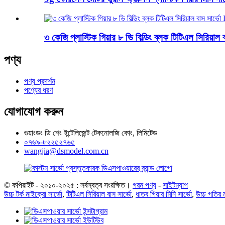
৩ কেজি প্লাস্টিক গিয়ার ৮ ভি বিল্ডিং ব্লক টিটিএল সিরিয
পণ্য
পণ্য প্রদর্শন
পণ্যের ধরণ
যোগাযোগ করুন
গুয়াংডং ডি শেং ইন্টেলিজেন্ট টেকনোলজি কোং, লিমিটেড
০৭৬৯-৮২২৫২৭৬৫
wangjia@dsmodel.com.cn
© কপিরাইট - ২০১০-২০২৫ : সর্বস্বত্ব সংরক্ষিত।
গরম পণ্য
-
সাইটম্যাপ
উচ্চ টর্ক মাইক্রো সার্ভো
,
টিটিএল সিরিয়াল বাস সার্ভো
,
ধাতব গিয়ার মিনি সার্ভো
,
উচ্চ গতির 