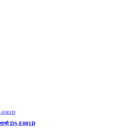
ব্লক সার্ভো DS-E001D