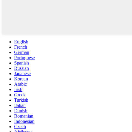
English
French
German
Portuguese
Spanish
Russian
Japanese
Korean
Arabic
Irish
Greek
Turkish
Italian
Danish
Romanian
Indonesian
Czech
Afrikaans