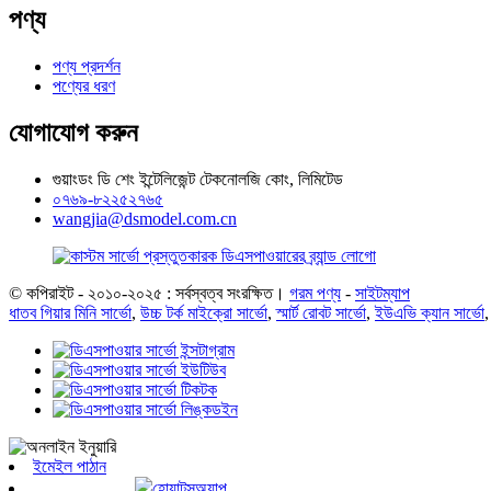
পণ্য
পণ্য প্রদর্শন
পণ্যের ধরণ
যোগাযোগ করুন
গুয়াংডং ডি শেং ইন্টেলিজেন্ট টেকনোলজি কোং, লিমিটেড
০৭৬৯-৮২২৫২৭৬৫
wangjia@dsmodel.com.cn
© কপিরাইট - ২০১০-২০২৫ : সর্বস্বত্ব সংরক্ষিত।
গরম পণ্য
-
সাইটম্যাপ
ধাতব গিয়ার মিনি সার্ভো
,
উচ্চ টর্ক মাইক্রো সার্ভো
,
স্মার্ট রোবট সার্ভো
,
ইউএভি ক্যান সার্ভো
ইমেইল পাঠান
হোয়াটসঅ্যাপ