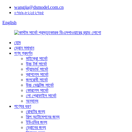
wangjia@dsmodel.com.cn
০৭৬৯-৮২২৫২৭৬৫
English
হোম
ড্রোন সমাধান
পণ্য প্রদর্শন
মাইক্রো সার্ভো
উচ্চ টর্ক সার্ভো
স্ট্যান্ডার্ড সার্ভো
ব্রাশলেস সার্ভো
জলরোধী সার্ভো
উচ্চ ভোল্টেজ সার্ভো
কোরলেস সার্ভো
লো প্রোফাইল সার্ভো
অন্যান্য
পণ্যের ধরণ
রোবটের জন্য
শিল্প অটোমেশনের জন্য
ইউএভির জন্য
ড্রোনের জন্য