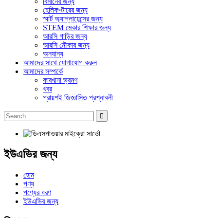
বিমানের জন্য
হেলিকপ্টারের জন্য
স্মার্ট অ্যাপ্লায়েন্সের জন্য
STEM মেকার শিক্ষার জন্য
আরসি গাড়ির জন্য
আরসি নৌকার জন্য
অন্যান্য
আমাদের সাথে যোগাযোগ করুন
আমাদের সম্পর্কে
কারখানা ভ্রমণ
খবর
প্রায়শই জিজ্ঞাসিত প্রশ্নাবলী
ইউএভির জন্য
হোম
পণ্য
পণ্যের ধরণ
ইউএভির জন্য