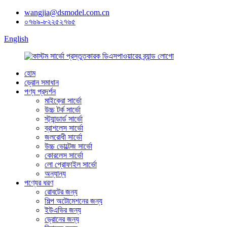
wangjia@dsmodel.com.cn
০৭৬৯-৮২২৫২৭৬৫
English
হোম
ড্রোন সমাধান
পণ্য প্রদর্শন
মাইক্রো সার্ভো
উচ্চ টর্ক সার্ভো
স্ট্যান্ডার্ড সার্ভো
ব্রাশলেস সার্ভো
জলরোধী সার্ভো
উচ্চ ভোল্টেজ সার্ভো
কোরলেস সার্ভো
লো প্রোফাইল সার্ভো
অন্যান্য
পণ্যের ধরণ
রোবটের জন্য
শিল্প অটোমেশনের জন্য
ইউএভির জন্য
ড্রোনের জন্য