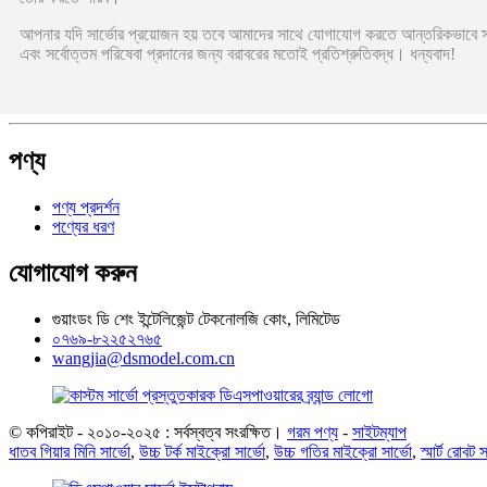
আপনার যদি সার্ভোর প্রয়োজন হয় তবে আমাদের সাথে যোগাযোগ করতে আন্তরিকভাবে স্
এবং সর্বোত্তম পরিষেবা প্রদানের জন্য বরাবরের মতোই প্রতিশ্রুতিবদ্ধ। ধন্যবাদ!
পণ্য
পণ্য প্রদর্শন
পণ্যের ধরণ
যোগাযোগ করুন
গুয়াংডং ডি শেং ইন্টেলিজেন্ট টেকনোলজি কোং, লিমিটেড
০৭৬৯-৮২২৫২৭৬৫
wangjia@dsmodel.com.cn
© কপিরাইট - ২০১০-২০২৫ : সর্বস্বত্ব সংরক্ষিত।
গরম পণ্য
-
সাইটম্যাপ
ধাতব গিয়ার মিনি সার্ভো
,
উচ্চ টর্ক মাইক্রো সার্ভো
,
উচ্চ গতির মাইক্রো সার্ভো
,
স্মার্ট রোবট স