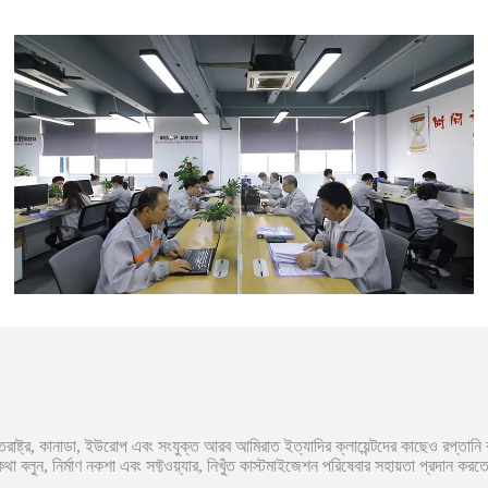
 যুক্তরাষ্ট্র, কানাডা, ইউরোপ এবং সংযুক্ত আরব আমিরাত ইত্যাদির ক্লায়েন্টদের কাছেও রপ্তান
া বলুন, নির্মাণ নকশা এবং সফ্টওয়্যার, নিখুঁত কাস্টমাইজেশন পরিষেবার সহায়তা প্রদান