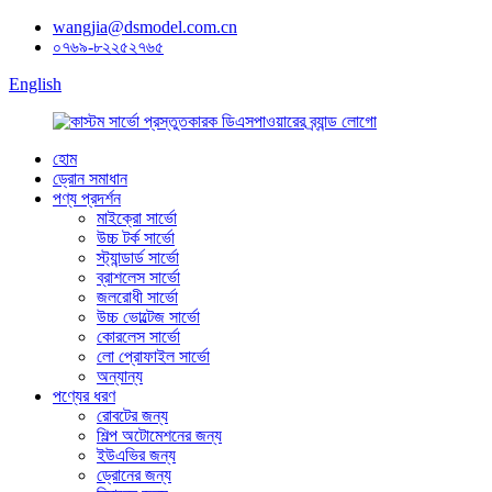
wangjia@dsmodel.com.cn
০৭৬৯-৮২২৫২৭৬৫
English
হোম
ড্রোন সমাধান
পণ্য প্রদর্শন
মাইক্রো সার্ভো
উচ্চ টর্ক সার্ভো
স্ট্যান্ডার্ড সার্ভো
ব্রাশলেস সার্ভো
জলরোধী সার্ভো
উচ্চ ভোল্টেজ সার্ভো
কোরলেস সার্ভো
লো প্রোফাইল সার্ভো
অন্যান্য
পণ্যের ধরণ
রোবটের জন্য
শিল্প অটোমেশনের জন্য
ইউএভির জন্য
ড্রোনের জন্য