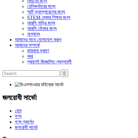
বিমানের জন্য
হেলিকপ্টারের জন্য
স্মার্ট অ্যাপ্লায়েন্সের জন্য
STEM মেকার শিক্ষার জন্য
আরসি গাড়ির জন্য
আরসি নৌকার জন্য
অন্যান্য
আমাদের সাথে যোগাযোগ করুন
আমাদের সম্পর্কে
কারখানা ভ্রমণ
খবর
প্রায়শই জিজ্ঞাসিত প্রশ্নাবলী
জলরোধী সার্ভো
হোম
পণ্য
পণ্য প্রদর্শন
জলরোধী সার্ভো