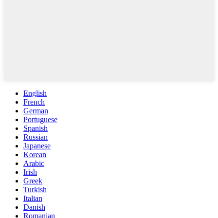
English
French
German
Portuguese
Spanish
Russian
Japanese
Korean
Arabic
Irish
Greek
Turkish
Italian
Danish
Romanian