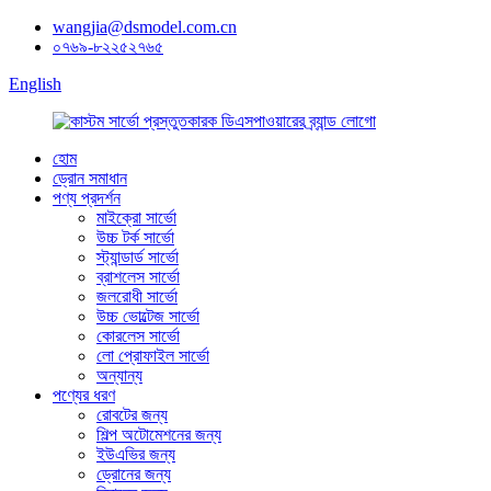
wangjia@dsmodel.com.cn
০৭৬৯-৮২২৫২৭৬৫
English
হোম
ড্রোন সমাধান
পণ্য প্রদর্শন
মাইক্রো সার্ভো
উচ্চ টর্ক সার্ভো
স্ট্যান্ডার্ড সার্ভো
ব্রাশলেস সার্ভো
জলরোধী সার্ভো
উচ্চ ভোল্টেজ সার্ভো
কোরলেস সার্ভো
লো প্রোফাইল সার্ভো
অন্যান্য
পণ্যের ধরণ
রোবটের জন্য
শিল্প অটোমেশনের জন্য
ইউএভির জন্য
ড্রোনের জন্য