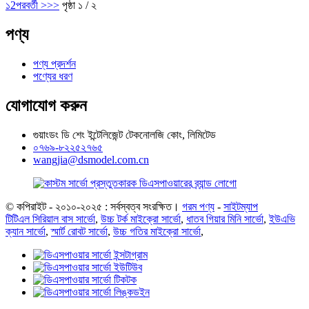
১
2
পরবর্তী >
>>
পৃষ্ঠা ১ / ২
পণ্য
পণ্য প্রদর্শন
পণ্যের ধরণ
যোগাযোগ করুন
গুয়াংডং ডি শেং ইন্টেলিজেন্ট টেকনোলজি কোং, লিমিটেড
০৭৬৯-৮২২৫২৭৬৫
wangjia@dsmodel.com.cn
© কপিরাইট - ২০১০-২০২৫ : সর্বস্বত্ব সংরক্ষিত।
গরম পণ্য
-
সাইটম্যাপ
টিটিএল সিরিয়াল বাস সার্ভো
,
উচ্চ টর্ক মাইক্রো সার্ভো
,
ধাতব গিয়ার মিনি সার্ভো
,
ইউএভি
ক্যান সার্ভো
,
স্মার্ট রোবট সার্ভো
,
উচ্চ গতির মাইক্রো সার্ভো
,