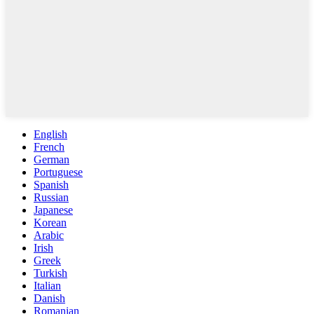
English
French
German
Portuguese
Spanish
Russian
Japanese
Korean
Arabic
Irish
Greek
Turkish
Italian
Danish
Romanian