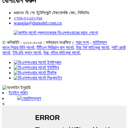
যোগাযোগ করুন
গুয়াংডং ডি শেং ইন্টেলিজেন্ট টেকনোলজি কোং, লিমিটেড
০৭৬৯-৮২২৫২৭৬৫
wangjia@dsmodel.com.cn
© কপিরাইট - ২০১০-২০২৫ : সর্বস্বত্ব সংরক্ষিত।
গরম পণ্য
-
সাইটম্যাপ
ধাতব গিয়ার মিনি সার্ভো
,
টিটিএল সিরিয়াল বাস সার্ভো
,
উচ্চ টর্ক মাইক্রো সার্ভো
,
স্মার্ট রোবট
সার্ভো
,
ইউএভি ক্যান সার্ভো
,
উচ্চ গতির মাইক্রো সার্ভো
,
ইমেইল পাঠান
হোয়াটসঅ্যাপ
x