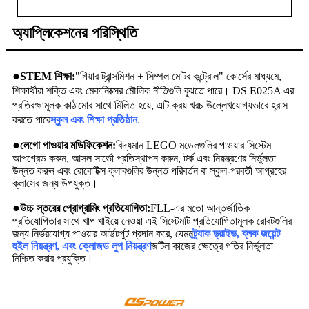
অ্যাপ্লিকেশনের পরিস্থিতি
●
STEM শিক্ষা:
"গিয়ার ট্রান্সমিশন + সিম্পল মোটর কন্ট্রোল" কোর্সের মাধ্যমে,
শিক্ষার্থীরা শক্তি এবং মেকানিক্সের মৌলিক নীতিগুলি বুঝতে পারে। DS E025A এর
প্রতিরক্ষামূলক কাঠামোর সাথে মিলিত হয়ে, এটি ক্রয় খরচ উল্লেখযোগ্যভাবে হ্রাস
করতে পারে
স্কুল এবং শিক্ষা প্রতিষ্ঠান
.
●
লেগো পাওয়ার মডিফিকেশন:
বিদ্যমান LEGO মডেলগুলির পাওয়ার সিস্টেম
আপগ্রেড করুন, আসল সার্ভো প্রতিস্থাপন করুন, টর্ক এবং নিয়ন্ত্রণের নির্ভুলতা
উন্নত করুন এবং রোবোটিক্স ক্লাবগুলির উন্নত পরিবর্তন বা স্কুল-পরবর্তী আগ্রহের
ক্লাসের জন্য উপযুক্ত।
●
উচ্চ স্তরের প্রোগ্রামিং প্রতিযোগিতা:
FLL-এর মতো আন্তর্জাতিক
প্রতিযোগিতার সাথে খাপ খাইয়ে নেওয়া এই সিস্টেমটি প্রতিযোগিতামূলক রোবটগুলির
জন্য নির্ভরযোগ্য পাওয়ার আউটপুট প্রদান করে, যেমন
ট্র্যাক ড্রাইভ, ব্লক জয়েন্ট
হুইল নিয়ন্ত্রণ, এবং ক্লোজড লুপ নিয়ন্ত্রণ
জটিল কাজের ক্ষেত্রে গতির নির্ভুলতা
নিশ্চিত করার প্রযুক্তি।