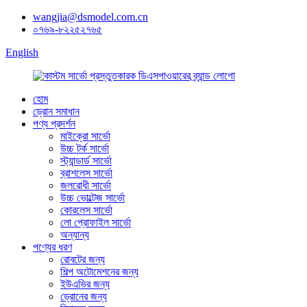
wangjia@dsmodel.com.cn
০৭৬৯-৮২২৫২৭৬৫
English
হোম
ড্রোন সমাধান
পণ্য প্রদর্শন
মাইক্রো সার্ভো
উচ্চ টর্ক সার্ভো
স্ট্যান্ডার্ড সার্ভো
ব্রাশলেস সার্ভো
জলরোধী সার্ভো
উচ্চ ভোল্টেজ সার্ভো
কোরলেস সার্ভো
লো প্রোফাইল সার্ভো
অন্যান্য
পণ্যের ধরণ
রোবটের জন্য
শিল্প অটোমেশনের জন্য
ইউএভির জন্য
ড্রোনের জন্য