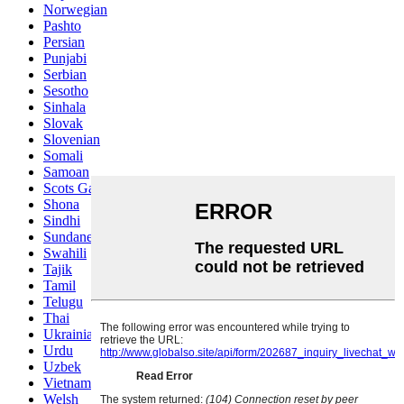
Norwegian
Pashto
Persian
Punjabi
Serbian
Sesotho
Sinhala
Slovak
Slovenian
Somali
Samoan
Scots Gaelic
Shona
Sindhi
Sundanese
Swahili
Tajik
Tamil
Telugu
Thai
Ukrainian
Urdu
Uzbek
Vietnamese
Welsh