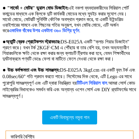
●
"সার্ভো + মোটর" ডুয়াল মোড ডিজাইন:
এই নকশা ব্যবহারকারীদের সিরিয়াল পোর্ট
কমান্ডের মাধ্যমে এক ক্লিকে দুটি কার্যকরী মোডের মধ্যে স্যুইচ করার সুযোগ দেয়।
সার্ভো মোডে, মোটরটি সুনির্দিষ্ট কৌণিক অবস্থান প্রদান করে, যা একটি উইন্ডশিল্ড
ওয়াইপারের সামনে এবং পিছনের গতির অনুরূপ, যখন মোটর মোডে, এটি অর্জন
করে
একাধিক বাঁকের উপর একটানা ৩৬০ ডিগ্রি ঘূর্ণন
.
●
অ্যান্টি ব্রেক প্রোটেকশন স্ট্রাকচার:
DS-E025A একটি "ক্লাচ গিয়ার ডিজাইন"
গ্রহণ করে। যখন টর্ক 2KGF·CM এ পৌঁছায় বা তার বেশি হয়, তখন অভ্যন্তরীণ
গিয়ারগুলিকে ক্ষতি থেকে রক্ষা করার জন্য ক্লাচটি ট্রিগার করা হবে, যেমন শিক্ষার্থীদের
দুর্ঘটনাক্রমে পণ্যটি ভেঙে ফেলা বা মাটিতে ফেলে দেওয়া থেকে রক্ষা করা।
●
উচ্চ কর্মক্ষমতা এবং উচ্চ সামঞ্জস্য:
DS-E025A 3kgf.cm এর একটি বৃহৎ টর্ক এবং
0.08sec/60° গতি প্রদান করতে পারে। সিস্টেমের দিক থেকে, এটি Lego এর সাথে
পুরোপুরি সামঞ্জস্যপূর্ণ এবং এটি দ্বারা নিয়ন্ত্রিত হয়
টিটিএল সিরিয়াল বাস
.
আমরা সোর্স কোড
লাইব্রেরির বিধানকেও সমর্থন করি এবং অন্যান্য ওপেন সোর্স এবং DIY প্ল্যাটফর্মের সাথে
সামঞ্জস্যপূর্ণ।
একটি বিনামূল্যে নমুনা পান
কারিগরি বৈশিষ্ট্য