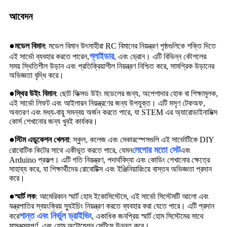
আবেদন
●
মডেল বিমান
: মডেল বিমান উৎসাহীরা RC বিমানের নিয়ন্ত্রণ পৃষ্ঠগুলিকে শক্তি দিতে
গ্লাইডার
এই সার্ভো ব্যবহার করতে পারেন,
, এবং ড্রোন। এটি বিভিন্ন কৌশলের
সময় স্থিতিশীল উড়ান এবং প্রতিক্রিয়াশীল নিয়ন্ত্রণ নিশ্চিত করে, সামগ্রিক উড়ানের
অভিজ্ঞতা বৃদ্ধি করে।
●
স্থির উইং বিমান
: ছোট ফিক্সড উইং মডেলের জন্য, অপেশাদার হোক বা শিক্ষামূলক,
এই সার্ভো লিফট এবং আইলারন নিয়ন্ত্রণের জন্য উপযুক্ত। এটি মসৃণ টেকঅফ,
অবতরণ এবং মধ্য-বায়ু সমন্বয় অর্জন করতে পারে, যা STEM এর অ্যারোডাইনামিক্স
কোর্স শেখানোর জন্য খুবই কার্যকর।
●
স্টিম এডুকেশন খেলনা
: স্কুল, কলেজ এবং মেকারস্পেসগুলি এই সার্ভোটিকে DIY
লেগোর মতো সেট
রোবোটিক কিটের সাথে একীভূত করতে পারে, যেমন
এবং
Arduino প্রকল্প। এটি গতি নিয়ন্ত্রণ, পদার্থবিদ্যা এবং কোডিং শেখানোর ক্ষেত্রে
সাহায্য করে, যা শিক্ষার্থীদের রোবোটিক্স এবং ইঞ্জিনিয়ারিংয়ে বাস্তব অভিজ্ঞতা প্রদান
করে।
●
স্মার্ট লক
: আমেরিকান স্মার্ট হোম ইকোসিস্টেমে, এই সার্ভো সিস্টেমটি আলো এবং
যন্ত্রপাতির স্বয়ংক্রিয় স্যুইচিং নিয়ন্ত্রণ করতে ব্যবহার করা যেতে পারে। এটি প্রদান
শান্ত এবং নির্ভুল ড্রাইভিং
করে
, একাধিক জনপ্রিয় স্মার্ট হোম সিস্টেমের সাথে
সামঞ্জস্যপূর্ণ, এবং হোম অটোমেশন সেটিংস উন্নত করে।