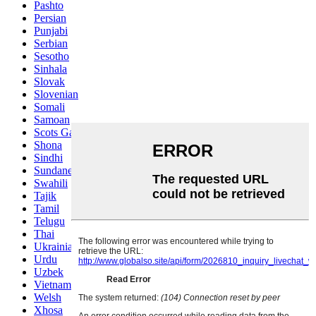
Pashto
Persian
Punjabi
Serbian
Sesotho
Sinhala
Slovak
Slovenian
Somali
Samoan
Scots Gaelic
Shona
Sindhi
Sundanese
Swahili
Tajik
Tamil
Telugu
Thai
Ukrainian
Urdu
Uzbek
Vietnamese
Welsh
Xhosa