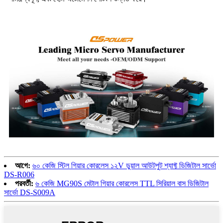
GH-S37D 3.7g ডিজিটাল সার্ভো
আগে:
৬০ কেজি স্টিল গিয়ার কোরলেস ১২V ডুয়াল আউটপুট শ্যাফ্ট ডিজিটাল সার্ভো
DS-R006
পরবর্তী:
৬ কেজি MG90S মেটাল গিয়ার কোরলেস TTL সিরিয়াল বাস ডিজিটাল
সার্ভো DS-S009A