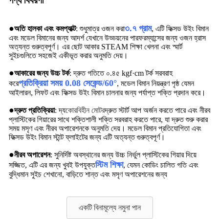
পণ্য বিবরণী
●
৩.৭ গ্রাম
অতি হালকা এবং কমপ্যাক্ট
: শুধুমাত্র ওজন করা
, এটি ফিক্সড উইং বিমান
এবং মডেল বিমানের জন্য আদর্শ যেখানে উড্ডয়নের পারফরম্যান্সের জন্য ওজন হ্রাস
অত্যন্ত গুরুত্বপূর্ণ। এর ছোট আকার STEAM শিক্ষা খেলনা এবং স্মার্ট
সুইচগুলিতে সহজেই একীভূত করার অনুমতি দেয়।
●
আকারের জন্য উচ্চ টর্ক
: দ্রুত গতিতে ০.৪৫ kgf·cm টর্ক সরবরাহ
প্রতিক্রিয়া সময় 0.08 সেকেন্ড/60°
করে
, মডেল বিমান নিয়ন্ত্রণ পৃষ্ঠ যেমন
আইলারন, লিফট এবং ফিক্সড উইং বিমান চালনার জন্য পর্যাপ্ত শক্তি প্রদান করে।
●
দ্রুত প্রতিক্রিয়া
: দ্য
কোরবিহীন মোটর
দ্রুত স্টার্ট আপ অর্জন করতে পারে এবং নীরব
প্লাস্টিকের গিয়ারের সাথে শক্তিশালী শক্তি সরবরাহ করতে পারে, যা দ্রুত শুরু করার
সময় মসৃণ এবং নীরব অপারেশনকে অনুমতি দেয়। মডেল বিমান প্রতিযোগিতা এবং
ফিক্সড উইং বিমান স্টান্ট ফ্লাইটের জন্য এটি অত্যন্ত গুরুত্বপূর্ণ।
●
নীরব অপারেশন
: সুনির্দিষ্ট অবস্থানের জন্য উচ্চ নির্ভুল প্লাস্টিকের গিয়ার দিয়ে
স্টিম শিক্ষা
সজ্জিত, এটি এর জন্য খুবই উপযুক্ত
, যেমন কোডিং চালিত গতি এবং
বুদ্ধিমান সুইচ শেখানো, বাড়িতে শান্ত এবং মসৃণ অপারেশনের জন্য
একটি বিনামূল্যে নমুনা পান