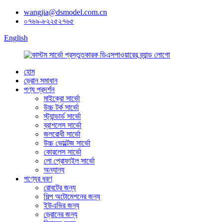
wangjia@dsmodel.com.cn
০৭৬৯-৮২২৫২৭৬৫
English
হোম
ড্রোন সমাধান
পণ্য প্রদর্শন
মাইক্রো সার্ভো
উচ্চ টর্ক সার্ভো
স্ট্যান্ডার্ড সার্ভো
ব্রাশলেস সার্ভো
জলরোধী সার্ভো
উচ্চ ভোল্টেজ সার্ভো
কোরলেস সার্ভো
লো প্রোফাইল সার্ভো
অন্যান্য
পণ্যের ধরণ
রোবটের জন্য
শিল্প অটোমেশনের জন্য
ইউএভির জন্য
ড্রোনের জন্য