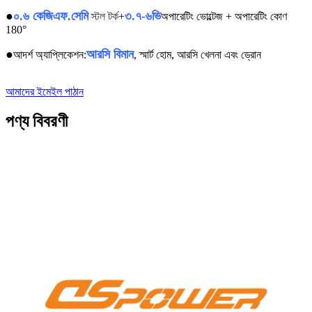
●
০.৬ কেজিএফ.সেমি
৩.৭-৬ভি
স্টল টর্ক
+
অপারেটিং ভোল্টেজ + অপারেটিং কোণ
180°
●
আরসি বিমান
আদর্শ অ্যাপ্লিকেশন:
, স্মার্ট হোম, আরসি খেলনা এবং ড্রোন
আমাদের ইমেইল পাঠান
পণ্য বিবরণী