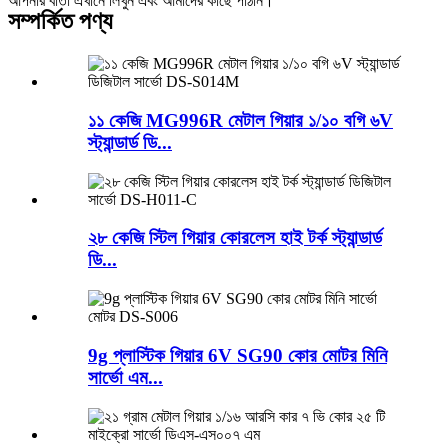
আপনার বার্তা এখানে লিখুন এবং আমাদের কাছে পাঠান।
সম্পর্কিত পণ্য
১১ কেজি MG996R মেটাল গিয়ার ১/১০ বগি ৬V
স্ট্যান্ডার্ড ডি...
২৮ কেজি স্টিল গিয়ার কোরলেস হাই টর্ক স্ট্যান্ডার্ড
ডি...
9g প্লাস্টিক গিয়ার 6V SG90 কোর মোটর মিনি
সার্ভো এম...