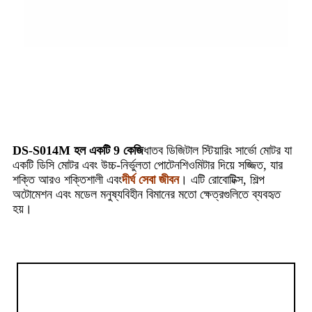
DS-S014M হল একটি 9 কেজি
ধাতব ডিজিটাল স্টিয়ারিং সার্ভো মোটর যা
একটি ডিসি মোটর এবং উচ্চ-নির্ভুলতা পোটেনশিওমিটার দিয়ে সজ্জিত, যার
শক্তি আরও শক্তিশালী এবং
দীর্ঘ সেবা জীবন
। এটি রোবোটিক্স, শিল্প
অটোমেশন এবং মডেল মনুষ্যবিহীন বিমানের মতো ক্ষেত্রগুলিতে ব্যবহৃত
হয়।