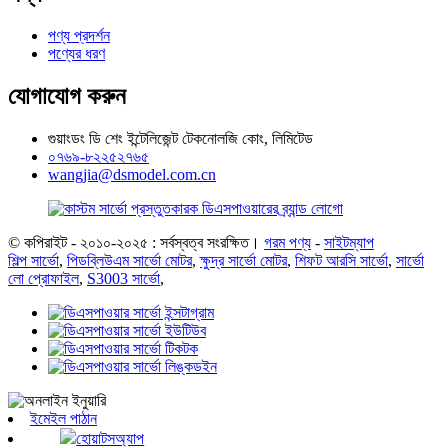
পণ্য প্রদর্শন
পণ্যের ধরণ
যোগাযোগ করুন
গুয়াংডং ডি শেং ইন্টেলিজেন্ট টেকনোলজি কোং, লিমিটেড
০৭৬৯-৮২২৫২৭৬৫
wangjia@dsmodel.com.cn
© কপিরাইট - ২০১০-২০২৫ : সর্বস্বত্ব সংরক্ষিত।
গরম পণ্য
-
সাইটম্যাপ
শিল্প সার্ভো
,
পিডব্লিউএম সার্ভো মোটর
,
ক্ষুদ্র সার্ভো মোটর
,
শিফট আরসি সার্ভো
,
সার্ভো
লো প্রোফাইল
,
S3003 সার্ভো
,
ইমেইল পাঠান
হোয়াটসঅ্যাপ