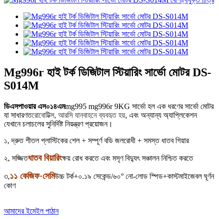
Mg996r হাই টর্ক ডিজিটাল স্টিয়ারিং সার্ভো মোটর DS-
S014M
ডিএসপাওয়ার এস০১৪এম
mg995 mg996r 9KG সার্ভো হল এক ধরণের সার্ভো মোটর
যা সাধারণত
রোবোটিক্স, আরসি যানবাহনে ব্যবহৃত হয়
, এবং অন্যান্য অ্যাপ্লিকেশন
যেখানে চলাচলের সুনির্দিষ্ট নিয়ন্ত্রণ প্রয়োজন।
১, দ্রুত শীতল প্লাস্টিকের শেল + সম্পূর্ণ বডি জলরোধী + সমস্ত ধাতব গিয়ার
ধাতব বিয়ারিং
২, সজ্জিত
ক্ষয় রোধ করতে এবং মসৃণ বিদ্যুৎ সঞ্চালন নিশ্চিত করতে
১১ কেজিফ·সেমি
৩,
উচ্চ টর্ক+০.১৯ সেকেন্ড/৬০° নো-লোড স্পিড+কাস্টমাইজেবল ঘূর্ণন
কোণ
আমাদের ইমেইল পাঠান