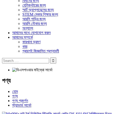
বিমানের জন্য
হেলিকপ্টারের জন্য
স্মার্ট অ্যাপ্লায়েন্সের জন্য
STEM মেকার শিক্ষার জন্য
আরসি গাড়ির জন্য
আরসি নৌকার জন্য
অন্যান্য
আমাদের সাথে যোগাযোগ করুন
আমাদের সম্পর্কে
কারখানা ভ্রমণ
খবর
প্রায়শই জিজ্ঞাসিত প্রশ্নাবলী
পণ্য
হোম
পণ্য
পণ্য প্রদর্শন
স্ট্যান্ডার্ড সার্ভো