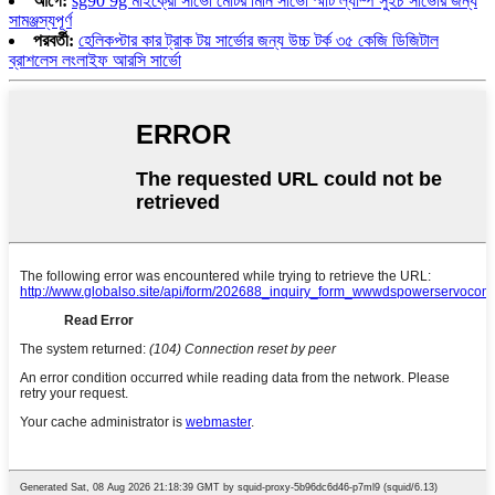
আগে:
sg90 9g মাইক্রো সার্ভো মোটর মিনি সার্ভো স্মার্ট ল্যাম্প সুইচ সার্ভোর জন্য
সামঞ্জস্যপূর্ণ
পরবর্তী:
হেলিকপ্টার কার ট্রাক টয় সার্ভোর জন্য উচ্চ টর্ক ৩৫ কেজি ডিজিটাল
ব্রাশলেস লংলাইফ আরসি সার্ভো