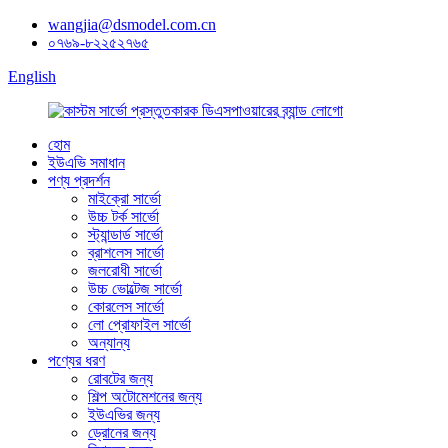
wangjia@dsmodel.com.cn
০৭৬৯-৮২২৫২৭৬৫
English
হোম
ইউএভি সমাধান
পণ্য প্রদর্শন
মাইক্রো সার্ভো
উচ্চ টর্ক সার্ভো
স্ট্যান্ডার্ড সার্ভো
ব্রাশলেস সার্ভো
জলরোধী সার্ভো
উচ্চ ভোল্টেজ সার্ভো
কোরলেস সার্ভো
লো প্রোফাইল সার্ভো
অন্যান্য
পণ্যের ধরণ
রোবটের জন্য
শিল্প অটোমেশনের জন্য
ইউএভির জন্য
ড্রোনের জন্য