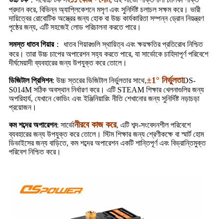
প্রদান করে, বিভিন্ন অ্যাপ্লিকেশনে মসৃণ এবং সুনির্দিষ্ট চলাচল সক্ষম করে। ভারী
দায়িত্বের রোবোটিক অস্ত্রের জন্য হোক বা উচ্চ কার্যকারিতা সম্পন্ন ড্রোন নিয়ন্ত্রণ
পৃষ্ঠের জন্য, এটি সহজেই লোড পরিচালনা করতে পারে।
সমস্ত ধাতব গিয়ার
： ধাতব গিয়ারগুলি স্থায়িত্ব এবং ক্ষয়ক্ষতির প্রতিরোধ নিশ্চিত
করে। তারা উচ্চ চাপের অপারেশন সহ্য করতে পারে, যা সার্ভোকে চাহিদাপূর্ণ পরিবেশে
দীর্ঘমেয়াদী ব্যবহারের জন্য উপযুক্ত করে তোলে।
±1° নির্ভুলতা
ডিজিটাল প্রিসিশন
: উচ্চ স্তরের ডিজিটাল নির্ভুলতার সাথে,
DS-
S014M সঠিক অবস্থান নির্ধারণ করে। এটি STEAM শিক্ষার খেলনাগুলির জন্য
অপরিহার্য, যেখানে কোডিং এবং ইঞ্জিনিয়ারিং নীতি শেখানোর জন্য সুনির্দিষ্ট নড়াচড়া
প্রয়োজন।
নীরবে কাজ করে
কম শব্দের অপারেশন
: সার্ভো
, এটি শব্দ-সংবেদনশীল পরিবেশে
ব্যবহারের জন্য উপযুক্ত করে তোলে। স্টিম শিক্ষার জন্য শ্রেণীকক্ষে বা স্মার্ট হোম
ডিভাইসের জন্য বাড়িতে, কম শব্দের অপারেশন একটি শান্তিপূর্ণ এবং বিভ্রান্তিমুক্ত
পরিবেশ নিশ্চিত করে।