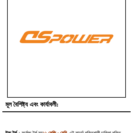
মূল বৈশিষ্ট্য এবং কার্যাবলী:
উচ্চ টর্ক
：সর্বোচ্চ টর্ক সহ
১১ কেজি · সেমি
, এই সার্ভো শক্তিশালী চালিকা শক্তি