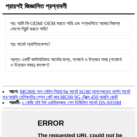
প্রায়শই জিজ্ঞাসিত প্রশ্নাবলী
প্র: আমি কি ODM/ OEM করতে পারি এবং পণ্যগুলিতে আমার নিজস্ব
লোগো প্রিন্ট করতে পারি?
প্র: সার্ভো অ্যাপ্লিকেশন?
প্রশ্ন: একটি কাস্টমাইজড সার্ভোর জন্য, গবেষণা ও উন্নয়ন সময় (গবেষণা
ও উন্নয়ন সময়) কতক্ষণ?
আগে:
MG90S অল মেটাল গিয়ার 9g সার্ভো SG90 আপগ্রেডেড ভার্সন সার্ভো
ফর আরসি হেলিকপ্টার প্লেন বোট কার MG90 9G ট্রেক্স 450 আরসি রোবট
পরবর্তী:
৩ কেজি হাই টর্ক ওয়াটারপ্রুফ শেল ডিজিটাল সার্ভো DS-S016M