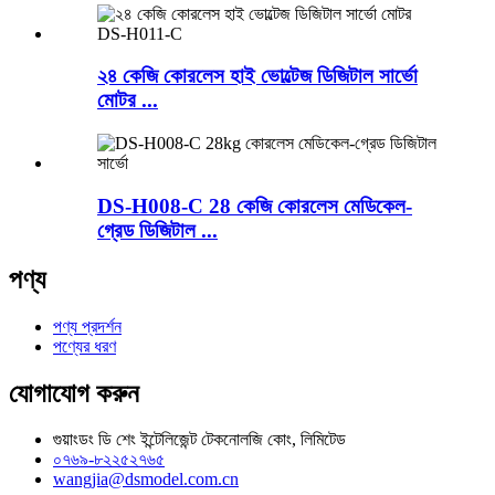
২৪ কেজি কোরলেস হাই ভোল্টেজ ডিজিটাল সার্ভো
মোটর ...
DS-H008-C 28 কেজি কোরলেস মেডিকেল-
গ্রেড ডিজিটাল ...
পণ্য
পণ্য প্রদর্শন
পণ্যের ধরণ
যোগাযোগ করুন
গুয়াংডং ডি শেং ইন্টেলিজেন্ট টেকনোলজি কোং, লিমিটেড
০৭৬৯-৮২২৫২৭৬৫
wangjia@dsmodel.com.cn