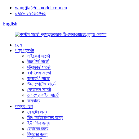
wangjia@dsmodel.com.cn
০৭৬৯-৮২২৫২৭৬৫
English
হোম
পণ্য প্রদর্শন
মাইক্রো সার্ভো
উচ্চ টর্ক সার্ভো
স্ট্যান্ডার্ড সার্ভো
ব্রাশলেস সার্ভো
জলরোধী সার্ভো
উচ্চ ভোল্টেজ সার্ভো
কোরলেস সার্ভো
লো প্রোফাইল সার্ভো
অন্যান্য
পণ্যের ধরণ
রোবটের জন্য
শিল্প অটোমেশনের জন্য
ইউএভির জন্য
ড্রোনের জন্য
বিমানের জন্য