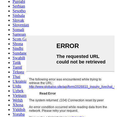
Punjabi
Serbian
Sesotho
Sinhala
Slovak
Slovenian
Somali
Samoan
Scots Gaelic
Shona
Sindhi
Sundanese
Swahili
Tajik
Tamil
Telugu
Thai
Ukrainian
Urdu
Uzbek
Vietnamese
Welsh
Xhosa
Yiddish
Yoruba