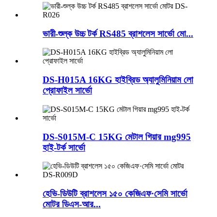
ভারী-শুল্ক উচ্চ টর্ক RS485 ব্রাশলেস সার্ভো মো...
DS-H015A 16KG হাইব্রিড অ্যালুমিনিয়াম লো
প্রোফাইল সার্ভো
DS-S015M-C 15KG মেটাল গিয়ার mg995
হাই-টর্ক সার্ভো
হেভি-ডিউটি ​​ব্রাশলেস ১৫০ কেজিএফ·সেমি সার্ভো
মোটর ডিএস-আর...