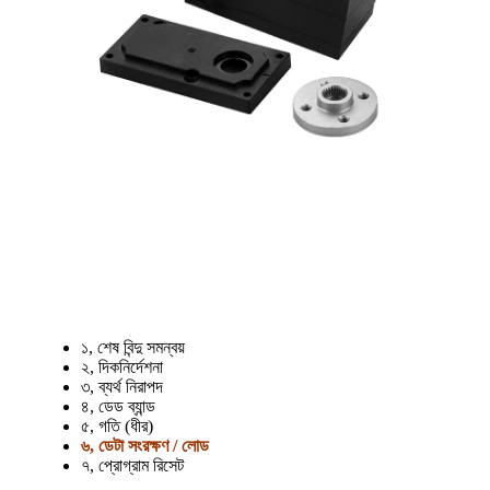
১, শেষ বিন্দু সমন্বয়
২, দিকনির্দেশনা
৩, ব্যর্থ নিরাপদ
৪, ডেড ব্যান্ড
৫, গতি (ধীর)
৬, ডেটা সংরক্ষণ / লোড
৭, প্রোগ্রাম রিসেট