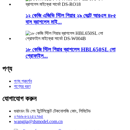
১২ কেজি এজিভি স্টিল গিয়ার ২৯ ভোল্ট আরএস ৪৮৫
বাস ব্রাশলেস মাই...
১৮ কেজি স্টিল গিয়ার ব্রাশলেস HBL650SL লো
প্রোফাইল...
পণ্য
পণ্য প্রদর্শন
পণ্যের ধরণ
যোগাযোগ করুন
গুয়াংডং ডি শেং ইন্টেলিজেন্ট টেকনোলজি কোং, লিমিটেড
০৭৬৯-৮২২৫২৭৬৫
wangjia@dsmodel.com.cn