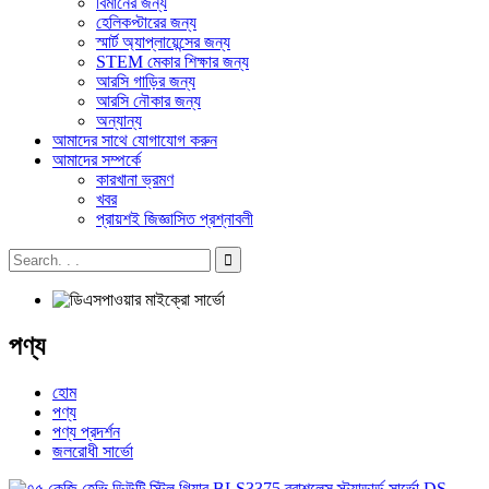
বিমানের জন্য
হেলিকপ্টারের জন্য
স্মার্ট অ্যাপ্লায়েন্সের জন্য
STEM মেকার শিক্ষার জন্য
আরসি গাড়ির জন্য
আরসি নৌকার জন্য
অন্যান্য
আমাদের সাথে যোগাযোগ করুন
আমাদের সম্পর্কে
কারখানা ভ্রমণ
খবর
প্রায়শই জিজ্ঞাসিত প্রশ্নাবলী
পণ্য
হোম
পণ্য
পণ্য প্রদর্শন
জলরোধী সার্ভো