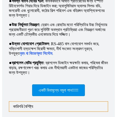
●
সমস্ত ধাতব দেহের গঠন
: কার্যকরভাবে আঘাত প্রতিরোধের জন্য ইস্পাত
রিইনফোর্সড গিয়ার দিয়ে ডিজাইন করা; অ্যালুমিনিয়াম অ্যালয় সিলড বডি,
জলরোধী এবং ধুলোরোধী, কঠোর শিল্প পরিবেশ এবং বহিরঙ্গন অ্যাপ্লিকেশনের
জন্য উপযুক্ত।
●
উচ্চ নির্ভুলতা নিয়ন্ত্রণ
: ড্রোন এবং রোবটের মতো পরিস্থিতির উচ্চ নির্ভুলতার
প্রয়োজনীয়তা পূরণ করে সুনির্দিষ্ট অবস্থান প্রতিক্রিয়া এবং নিয়ন্ত্রণ অর্জনের
জন্য একটি চৌম্বকীয় এনকোডার দিয়ে সজ্জিত।
●
উন্নত যোগাযোগ প্রোটোকল
: RS-485 বাস যোগাযোগ সমর্থন করে,
শক্তিশালী হস্তক্ষেপ বিরোধী ক্ষমতা, দীর্ঘ সংকেত সংক্রমণ দূরত্ব,
উপযুক্ত
বৃহৎ বা বিতরণকৃত সিস্টেম
.
●
ব্রাশলেস মোটর প্রযুক্তি
: ব্রাশলেস ডিজাইন ক্ষয়ক্ষতি কমায়, পরিষেবা জীবন
বাড়ায়, রক্ষণাবেক্ষণ খরচ কমায় এবং দীর্ঘমেয়াদী একটানা কাজের পরিস্থিতির
জন্য উপযুক্ত।
একটি বিনামূল্যে নমুনা পান!!!!!
কারিগরি বৈশিষ্ট্য