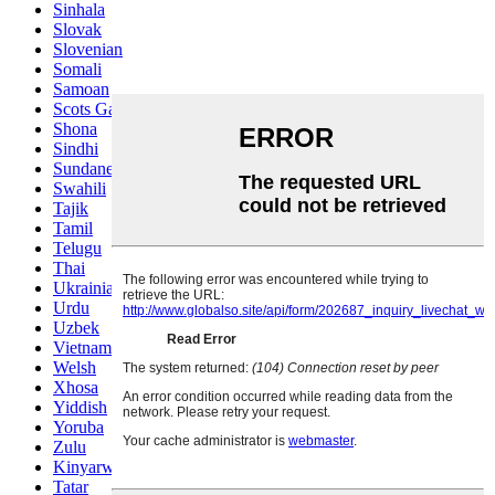
Sinhala
Slovak
Slovenian
Somali
Samoan
Scots Gaelic
Shona
Sindhi
Sundanese
Swahili
Tajik
Tamil
Telugu
Thai
Ukrainian
Urdu
Uzbek
Vietnamese
Welsh
Xhosa
Yiddish
Yoruba
Zulu
Kinyarwanda
Tatar