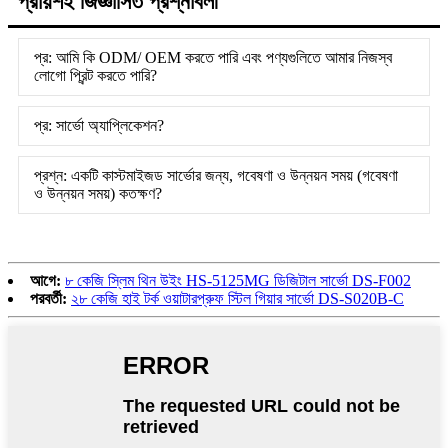
প্রায়শই জিজ্ঞাসিত প্রশ্নাবলী
প্র: আমি কি ODM/ OEM করতে পারি এবং পণ্যগুলিতে আমার নিজস্ব
লোগো প্রিন্ট করতে পারি?
প্র: সার্ভো অ্যাপ্লিকেশন?
প্রশ্ন: একটি কাস্টমাইজড সার্ভোর জন্য, গবেষণা ও উন্নয়ন সময় (গবেষণা
ও উন্নয়ন সময়) কতক্ষণ?
আগে:
৮ কেজি স্লিম থিন উইং HS-5125MG ডিজিটাল সার্ভো DS-F002
পরবর্তী:
২৮ কেজি হাই টর্ক ওয়াটারপ্রুফ স্টিল গিয়ার সার্ভো DS-S020B-C