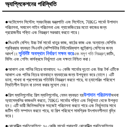
অ্যাপ্লিকেশনের পরিস্থিতি
●
অটোমেশন সিস্টেম: স্বয়ংক্রিয় যন্ত্রপাতি এবং সিস্টেমে, 70KG সার্ভো উপাদান
পরিচালনা, সমাবেশ লাইন পরিচালনা এবং প্যাকেজিংয়ের মতো কাজের জন্য
প্রয়োজনীয় শক্তি এবং নিয়ন্ত্রণ সরবরাহ করতে পারে।
●
সিএনসি মেশিন: উচ্চ টর্ক সার্ভো ধাতুর কাজ, কাঠের কাজ এবং অন্যান্য মেশিনিং
প্রক্রিয়ায় ব্যবহৃত সিএনসি (কম্পিউটার নিউমেরিক্যাল কন্ট্রোল) মেশিনের জন্য
সুনির্দিষ্ট অবস্থান নির্ধারণ সক্ষম করে
আদর্শ।
t
এবং মসৃণ গতি নিয়ন্ত্রণ,
কাটিং,
মিলিং এবং শেপিং কার্যক্রমে নির্ভুলতা এবং দক্ষতা নিশ্চিত করা।
●
আকাশ এবং পানির নিচের যানবাহন: ৭০ কেজি সার্ভোর দৃঢ়তা এবং উচ্চ টর্ক এটিকে
আকাশ এবং পানির নিচের যানবাহনে ব্যবহারের জন্য উপযুক্ত করে তোলে। এটি
ডানা, পাখনা বা প্রপেলারের গতিবিধি নিয়ন্ত্রণ করতে পারে, যা চ্যালেঞ্জিং পরিবেশে
স্থিতিশীল উড়ান বা চালনা করার সুযোগ দেয়।
●
উপাদান পরিচালনা
শিল্প ম্যানিপুলেটর: শিল্প ম্যানিপুলেটর, যেমন ব্যবহৃত হয়
অথবা
অ্যাসেম্বলির কাজগুলি করতে, 70KG সার্ভোর শক্তি এবং নির্ভুলতা থেকে উপকৃত
হন। এটি ভারী জিনিসগুলিকে সহজেই পরিচালনা করতে পারে এবং নির্ভুলতার সাথে
জটিল গতি সম্পাদন করতে পারে, যা শিল্প পরিবেশে সামগ্রিক উৎপাদনশীলতা বৃদ্ধি
করে।
●
রোবোটিক্স প্রতিযোগিতা: ৭০ কেজি সার্ভো প্রায়শই রোবোটিক্স প্রতিযোগিতায়