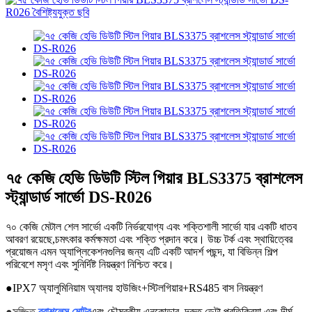
৭৫ কেজি হেভি ডিউটি ​​স্টিল গিয়ার BLS3375 ব্রাশলেস
স্ট্যান্ডার্ড সার্ভো DS-R026
৭০ কেজি মেটাল শেল সার্ভো একটি নির্ভরযোগ্য এবং শক্তিশালী সার্ভো যার একটি ধাতব
আবরণ রয়েছে,
চমৎকার কর্মক্ষমতা এবং শক্তি প্রদান করে
। উচ্চ টর্ক এবং স্থায়িত্বের
প্রয়োজন এমন অ্যাপ্লিকেশনগুলির জন্য এটি একটি আদর্শ পছন্দ, যা বিভিন্ন শিল্প
পরিবেশে মসৃণ এবং সুনির্দিষ্ট নিয়ন্ত্রণ নিশ্চিত করে।
●
IPX7 অ্যালুমিনিয়াম অ্যালয় হাউজিং+স্টিল
গিয়ার+RS485 বাস নিয়ন্ত্রণ
●
সজ্জিত
ব্রাশলেস মোটর
এবং চৌম্বকীয় এনকোডার, দ্রুত ডেটা প্রতিক্রিয়া এবং দীর্ঘ