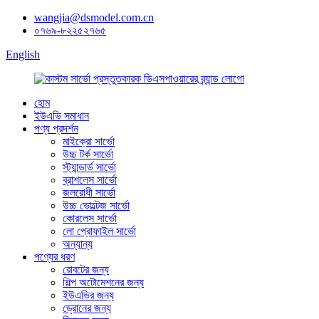
wangjia@dsmodel.com.cn
০৭৬৯-৮২২৫২৭৬৫
English
হোম
ইউএভি সমাধান
পণ্য প্রদর্শন
মাইক্রো সার্ভো
উচ্চ টর্ক সার্ভো
স্ট্যান্ডার্ড সার্ভো
ব্রাশলেস সার্ভো
জলরোধী সার্ভো
উচ্চ ভোল্টেজ সার্ভো
কোরলেস সার্ভো
লো প্রোফাইল সার্ভো
অন্যান্য
পণ্যের ধরণ
রোবটের জন্য
শিল্প অটোমেশনের জন্য
ইউএভির জন্য
ড্রোনের জন্য