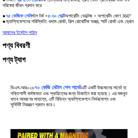
পরিষেবা জীবন প্রদান করে
●
৭৫ কেজিফ·সেমি
স্টল টর্ক +
৫-৩০ ভোল্ট
অপারেটিং ভোল্টেজ +
অপারেটিং কোণ 360°
●
অ্যাপ্লিকেশনের পরিস্থিতি: গুদাম রোবট, শিল্প রোবোটিক অস্ত্র, স্মার্ট রোবট এবং ড্রোন
আমাদের ইমেইল পাঠান
পণ্য বিবরণী
পণ্য ট্যাগ
৭০ কেজি মেটাল শেল সার্ভো
ডিএস-আর০২৬
এটি একটি উচ্চমানের সার্ভো যা
শক্তিশালী কর্মক্ষমতা এবং স্থায়িত্বের জন্য ডিজাইন করা হয়েছে। এর মজবুত
ধাতব আবরণের সাহায্যে, এটি বিভিন্ন অ্যাপ্লিকেশনে নির্ভরযোগ্য এবং
সুনির্দিষ্ট নিয়ন্ত্রণ প্রদান করে।