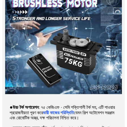
●
উচ্চ টর্ক অপারেশন
: ৭৫ কেজিএফ · সেমি শক্তিশালী টর্ক সহ, এটি পাওয়ার
প্রয়োজনীয়তা পূরণ করে
ভারী কাজের পরিস্থিতি
যেমন শিল্প অটোমেশন সরঞ্জাম
এবং রোবোটিক অস্ত্র, দক্ষ পরিচালনা নিশ্চিত করে।