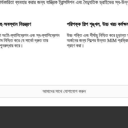
ার্যকারিতা ব্যবহার করার জন্য যান্ত্রিক ট্রান্সমিশন এবং বৈদ্যুতিক ড্রাইভের স্ব-উন্
বহু-অবস্থান নিয়ন্ত্রণ
পরিপক্ক শিল্প শৃঙ্খল, উচ্চ খরচ কর্মক্ষ
ণ অটো-ক্যালিব্রেশন এবং স্ব-ক্যালিব্রেশন
উচ্চ শক্তি এবং দীর্ঘায়ু নিশ্চিত করে চূড়ান্ত স
ম নিশ্চিত করে যে সার্ভো দ্রুত তার
অর্জনের জন্য শিল্পের উন্নত MIM প্রক্রিয়
পুনরুদ্ধার করে।
গ্রহণ করা।
আমাদের সাথে যোগাযোগ করুন