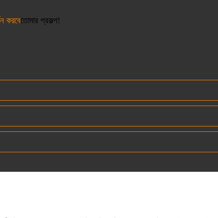
থন করবে
তোমার প্রকল্প!