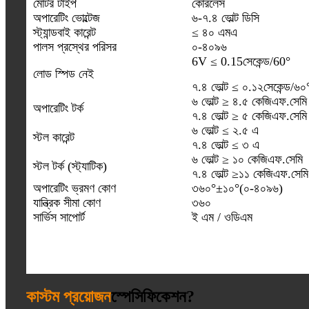
মোটর টাইপ
কোরলেস
অপারেটিং ভোল্টেজ
৬-৭.৪ ভোল্ট ডিসি
স্ট্যান্ডবাই কারেন্ট
≤ ৪০ এমএ
পালস প্রস্থের পরিসর
০-৪০৯৬
6V ≤ 0.15সেকেন্ড/60°
লোড স্পিড নেই
৭.৪ ভোল্ট ≤ ০.১২সেকেন্ড/৬০
৬ ভোল্ট ≥ ৪.৫ কেজিএফ.সেমি
অপারেটিং টর্ক
৭.৪ ভোল্ট ≥ ৫ কেজিএফ.সেমি
৬ ভোল্ট ≤ ২.৫ এ
স্টল কারেন্ট
৭.৪ ভোল্ট ≤ ৩ এ
৬ ভোল্ট ≥ ১০ কেজিএফ.সেমি
স্টল টর্ক (স্ট্যাটিক)
৭.৪ ভোল্ট ≥১১ কেজিএফ.সেমি
অপারেটিং ভ্রমণ কোণ
৩৬০°±১০°(০-৪০৯৬)
যান্ত্রিক সীমা কোণ
৩৬০
সার্ভিস সাপোর্ট
ই এম / ওডিএম
কাস্টম প্রয়োজন
স্পেসিফিকেশন?