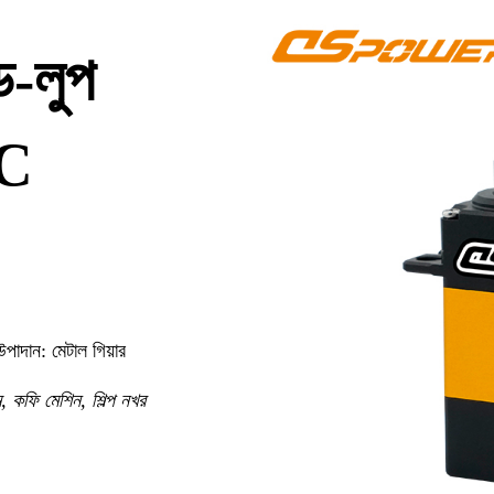
ড-লুপ
9C
 উপাদান
: মেটাল গিয়ার
াম, কফি মেশিন, শিল্প নখর