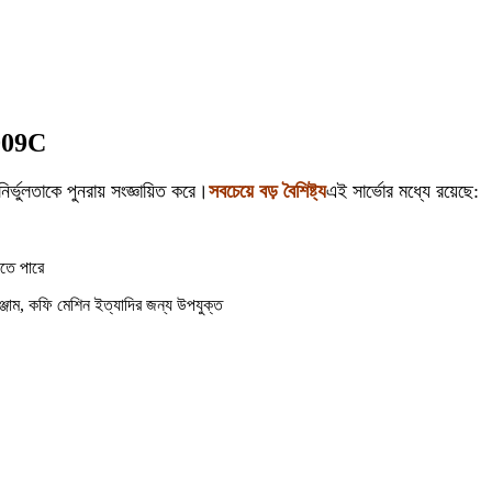
S009C
্ভুলতাকে পুনরায় সংজ্ঞায়িত করে।
সবচেয়ে বড় বৈশিষ্ট্য
এই সার্ভোর মধ্যে রয়েছে:
েতে পারে
রঞ্জাম, কফি মেশিন ইত্যাদির জন্য উপযুক্ত