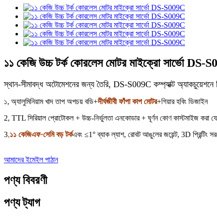
১১ কেজি উচ্চ টর্ক কোরলেস মোটর মাইক্রো সার্ভো DS-
স্থান-সীমাবদ্ধ অটোমেশনের জন্য তৈরি, DS-S009C কম্প্যাক্ট অ্যাকচুয়েশনে নির
১, অ্যালুমিনিয়াম খাদ তাপ অপচয় বডি+
দীর্ঘজীবী ফাঁপা কাপ মোটর
+গিয়ার হবিং ডিজাইন
2, TTL সিরিয়াল প্রোটোকল + উচ্চ-নির্ভুলতা এনকোডার + ঘূর্ণন কোণ কাস্টমাইজ করা য
3
,
১১ কেজিএফ·সেমি বড় টর্ক
এবং ≤1° ব্যাক ল্যাশ, রোবট আঙুলের জয়েন্ট, 3D প্রিন্টিং স
আমাদের ইমেইল পাঠান
পণ্য বিবরণী
পণ্য ট্যাগ