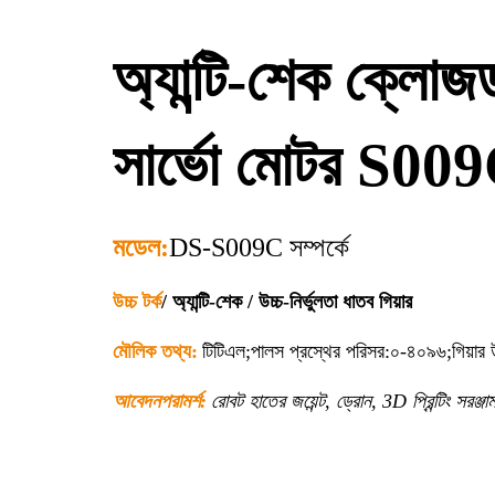
অ্যান্টি-শেক ক্লোজ
সার্ভো মোটর S00
মডেল:
DS-S009C সম্পর্কে
উচ্চ টর্ক
/ অ্যান্টি-শেক / উচ্চ-নির্ভুলতা ধাতব গিয়ার
মৌলিক তথ্য:
টিটিএল;
পালস প্রস্থের পরিসর
:
০-৪০৯৬
;
গিয়ার
আবেদন
পরামর্শ:
রোবট হাতের জয়েন্ট, ড্রোন, 3D প্রিন্টিং সরঞ্জ