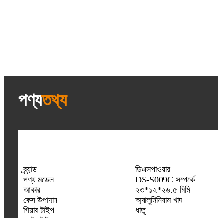
পণ্য
তথ্য
ব্র্যান্ড
ডিএসপাওয়ার
পণ্য মডেল
DS-S009C সম্পর্কে
আকার
২৩*১২*২৬.৫ মিমি
কেস উপাদান
অ্যালুমিনিয়াম খাদ
গিয়ার টাইপ
ধাতু