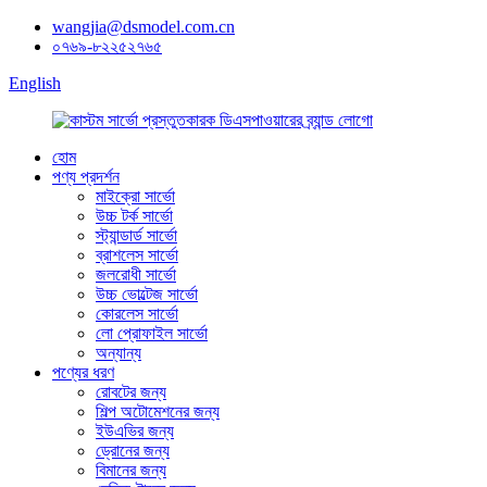
wangjia@dsmodel.com.cn
০৭৬৯-৮২২৫২৭৬৫
English
হোম
পণ্য প্রদর্শন
মাইক্রো সার্ভো
উচ্চ টর্ক সার্ভো
স্ট্যান্ডার্ড সার্ভো
ব্রাশলেস সার্ভো
জলরোধী সার্ভো
উচ্চ ভোল্টেজ সার্ভো
কোরলেস সার্ভো
লো প্রোফাইল সার্ভো
অন্যান্য
পণ্যের ধরণ
রোবটের জন্য
শিল্প অটোমেশনের জন্য
ইউএভির জন্য
ড্রোনের জন্য
বিমানের জন্য