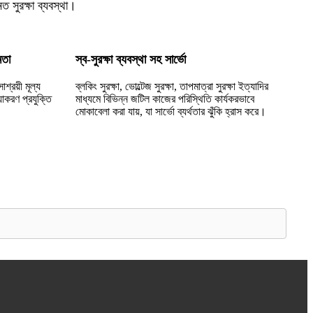
নত সুরক্ষা ব্যবস্থা।
মতা
স্ব-সুরক্ষা ব্যবস্থা সহ সার্ভো
াশ্রয়ী মূল্য
ব্লকিং সুরক্ষা, ভোল্টেজ সুরক্ষা, তাপমাত্রা সুরক্ষা ইত্যাদির
াকরণ প্রযুক্তি
মাধ্যমে বিভিন্ন জটিল কাজের পরিস্থিতি কার্যকরভাবে
মোকাবেলা করা যায়, যা সার্ভো ব্যর্থতার ঝুঁকি হ্রাস করে।