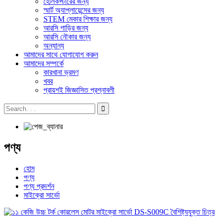
হেলিকপ্টারের জন্য
স্মার্ট অ্যাপ্লায়েন্সের জন্য
STEM মেকার শিক্ষার জন্য
আরসি গাড়ির জন্য
আরসি নৌকার জন্য
অন্যান্য
আমাদের সাথে যোগাযোগ করুন
আমাদের সম্পর্কে
কারখানা ভ্রমণ
খবর
প্রায়শই জিজ্ঞাসিত প্রশ্নাবলী
পণ্য
হোম
পণ্য
পণ্য প্রদর্শন
মাইক্রো সার্ভো