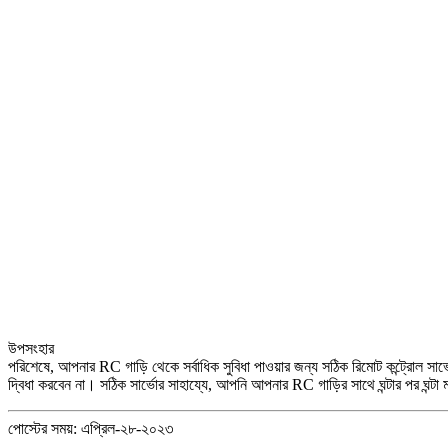
উপসংহার
পরিশেষে, আপনার RC গাড়ি থেকে সর্বাধিক সুবিধা পাওয়ার জন্য সঠিক রিমোট কন্ট্রোল সার্ভো ন
দ্বিধা করবেন না। সঠিক সার্ভোর সাহায্যে, আপনি আপনার RC গাড়ির সাথে ঘন্টার পর ঘ
পোস্টের সময়: এপ্রিল-২৮-২০২৩