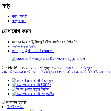
পণ্য
পণ্য প্রদর্শন
পণ্যের ধরণ
যোগাযোগ করুন
গুয়াংডং ডি শেং ইন্টেলিজেন্ট টেকনোলজি কোং, লিমিটেড
০৭৬৯-৮২২৫২৭৬৫
wangjia@dsmodel.com.cn
© কপিরাইট - ২০১০-২০২৫ : সর্বস্বত্ব সংরক্ষিত।
গরম পণ্য
-
সাইটম্যাপ
উচ্চ টর্ক মাইক্রো সার্ভো
,
উচ্চ গতির মাইক্রো সার্ভো
,
স্মার্ট রোবট সার্ভো
,
ইউএভি ক্যান সার্
ইমেইল পাঠান