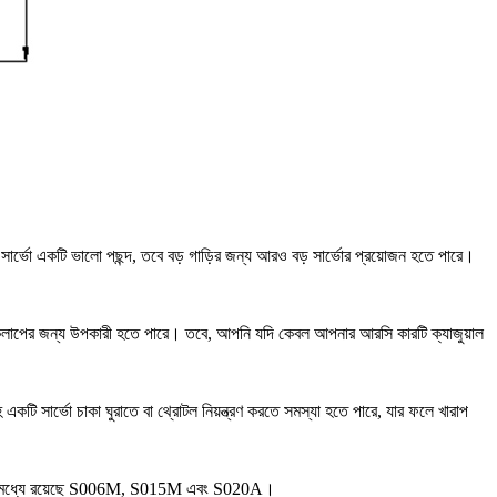
সার্ভো একটি ভালো পছন্দ, তবে বড় গাড়ির জন্য আরও বড় সার্ভোর প্রয়োজন হতে পারে।
 কার্যকলাপের জন্য উপকারী হতে পারে। তবে, আপনি যদি কেবল আপনার আরসি কারটি ক্যাজুয়াল
কটি সার্ভো চাকা ঘুরাতে বা থ্রোটল নিয়ন্ত্রণ করতে সমস্যা হতে পারে, যার ফলে খারাপ
র্যান্ডের মধ্যে রয়েছে S006M, S015M এবং S020A।