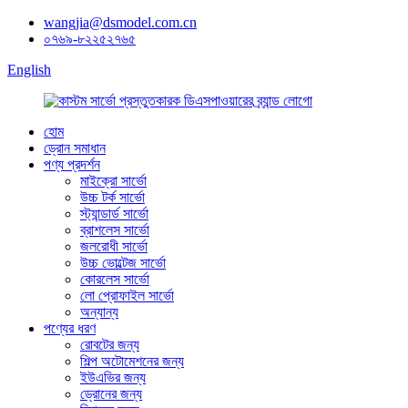
wangjia@dsmodel.com.cn
০৭৬৯-৮২২৫২৭৬৫
English
হোম
ড্রোন সমাধান
পণ্য প্রদর্শন
মাইক্রো সার্ভো
উচ্চ টর্ক সার্ভো
স্ট্যান্ডার্ড সার্ভো
ব্রাশলেস সার্ভো
জলরোধী সার্ভো
উচ্চ ভোল্টেজ সার্ভো
কোরলেস সার্ভো
লো প্রোফাইল সার্ভো
অন্যান্য
পণ্যের ধরণ
রোবটের জন্য
শিল্প অটোমেশনের জন্য
ইউএভির জন্য
ড্রোনের জন্য