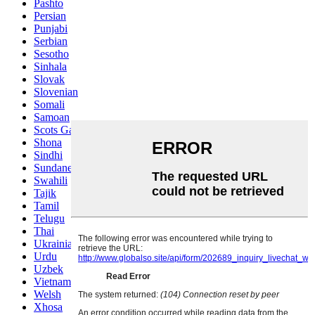
Pashto
Persian
Punjabi
Serbian
Sesotho
Sinhala
Slovak
Slovenian
Somali
Samoan
Scots Gaelic
Shona
Sindhi
Sundanese
Swahili
Tajik
Tamil
Telugu
Thai
Ukrainian
Urdu
Uzbek
Vietnamese
Welsh
Xhosa