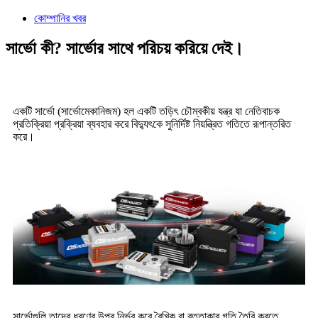
কোম্পানির খবর
সার্ভো কী? সার্ভোর সাথে পরিচয় করিয়ে দেই।
একটি সার্ভো (সার্ভোমেকানিজম) হল একটি তড়িৎ চৌম্বকীয় যন্ত্র যা নেতিবাচক
প্রতিক্রিয়া প্রক্রিয়া ব্যবহার করে বিদ্যুৎকে সুনির্দিষ্ট নিয়ন্ত্রিত গতিতে রূপান্তরিত
করে।
সার্ভোগুলি তাদের ধরণের উপর নির্ভর করে রৈখিক বা বৃত্তাকার গতি তৈরি করতে