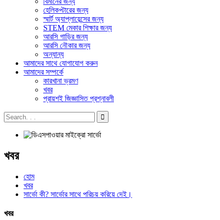
বিমানের জন্য
হেলিকপ্টারের জন্য
স্মার্ট অ্যাপ্লায়েন্সের জন্য
STEM মেকার শিক্ষার জন্য
আরসি গাড়ির জন্য
আরসি নৌকার জন্য
অন্যান্য
আমাদের সাথে যোগাযোগ করুন
আমাদের সম্পর্কে
কারখানা ভ্রমণ
খবর
প্রায়শই জিজ্ঞাসিত প্রশ্নাবলী
খবর
হোম
খবর
সার্ভো কী? সার্ভোর সাথে পরিচয় করিয়ে দেই।
খবর