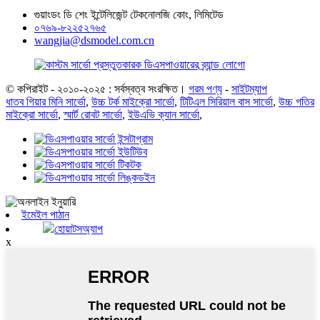
গুয়াংডং ডি শেং ইন্টেলিজেন্ট টেকনোলজি কোং, লিমিটেড
০৭৬৯-৮২২৫২৭৬৫
wangjia@dsmodel.com.cn
© কপিরাইট - ২০১০-২০২৫ : সর্বস্বত্ব সংরক্ষিত।
গরম পণ্য
-
সাইটম্যাপ
ধাতব গিয়ার মিনি সার্ভো
,
উচ্চ টর্ক মাইক্রো সার্ভো
,
টিটিএল সিরিয়াল বাস সার্ভো
,
উচ্চ গতির
মাইক্রো সার্ভো
,
স্মার্ট রোবট সার্ভো
,
ইউএভি ক্যান সার্ভো
,
ইমেইল পাঠান
হোয়াটসঅ্যাপ
x