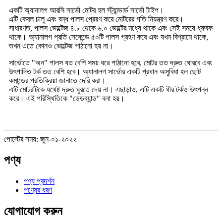
একটি অ্যানালগ আরসি সার্ভো মোটর হল স্ট্যান্ডার্ড সার্ভো টাইপ।
এটি কেবল চালু এবং বন্ধ পালস প্রেরণ করে মোটরের গতি নিয়ন্ত্রণ করে।
সাধারণত, পালস ভোল্টেজ ৪.৮ থেকে ৬.০ ভোল্টের মধ্যে থাকে এবং সেই সময়ে ধ্রুবক
থাকে। অ্যানালগ প্রতি সেকেন্ডে ৫০টি পালস গ্রহণ করে এবং যখন বিশ্রামে থাকে,
তখন এতে কোনও ভোল্টেজ পাঠানো হয় না।
সার্ভোতে "অন" পালস যত বেশি সময় ধরে পাঠানো হবে, মোটর তত দ্রুত ঘোরবে এবং
উৎপাদিত টর্ক তত বেশি হবে। অ্যানালগ সার্ভোর একটি প্রধান অসুবিধা হল ছোট
কমান্ডের প্রতিক্রিয়া জানাতে দেরি করা।
এটি মোটরটিকে যথেষ্ট দ্রুত ঘুরতে দেয় না। এছাড়াও, এটি একটি ধীর টর্কও উৎপন্ন
করে। এই পরিস্থিতিকে "ডেডব্যান্ড" বলা হয়।
পোস্টের সময়: জুন-০১-২০২২
পণ্য
পণ্য প্রদর্শন
পণ্যের ধরণ
যোগাযোগ করুন