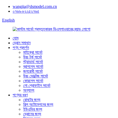
wangjia@dsmodel.com.cn
০৭৬৯-৮২২৫২৭৬৫
English
হোম
ড্রোন সমাধান
পণ্য প্রদর্শন
মাইক্রো সার্ভো
উচ্চ টর্ক সার্ভো
স্ট্যান্ডার্ড সার্ভো
ব্রাশলেস সার্ভো
জলরোধী সার্ভো
উচ্চ ভোল্টেজ সার্ভো
কোরলেস সার্ভো
লো প্রোফাইল সার্ভো
অন্যান্য
পণ্যের ধরণ
রোবটের জন্য
শিল্প অটোমেশনের জন্য
ইউএভির জন্য
ড্রোনের জন্য