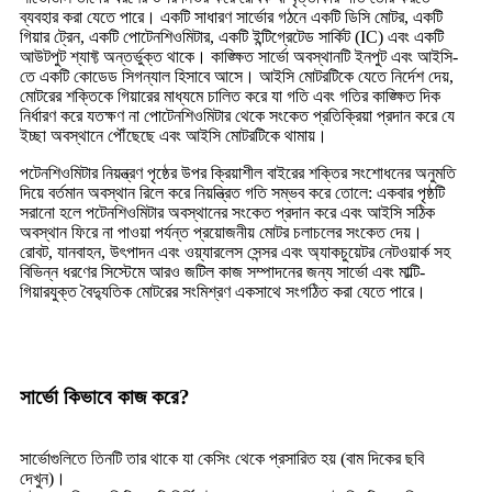
ব্যবহার করা যেতে পারে। একটি সাধারণ সার্ভোর গঠনে একটি ডিসি মোটর, একটি
গিয়ার ট্রেন, একটি পোটেনশিওমিটার, একটি ইন্টিগ্রেটেড সার্কিট (IC) এবং একটি
আউটপুট শ্যাফ্ট অন্তর্ভুক্ত থাকে। কাঙ্ক্ষিত সার্ভো অবস্থানটি ইনপুট এবং আইসি-
তে একটি কোডেড সিগন্যাল হিসাবে আসে। আইসি মোটরটিকে যেতে নির্দেশ দেয়,
মোটরের শক্তিকে গিয়ারের মাধ্যমে চালিত করে যা গতি এবং গতির কাঙ্ক্ষিত দিক
নির্ধারণ করে যতক্ষণ না পোটেনশিওমিটার থেকে সংকেত প্রতিক্রিয়া প্রদান করে যে
ইচ্ছা অবস্থানে পৌঁছেছে এবং আইসি মোটরটিকে থামায়।
পটেনশিওমিটার নিয়ন্ত্রণ পৃষ্ঠের উপর ক্রিয়াশীল বাইরের শক্তির সংশোধনের অনুমতি
দিয়ে বর্তমান অবস্থান রিলে করে নিয়ন্ত্রিত গতি সম্ভব করে তোলে: একবার পৃষ্ঠটি
সরানো হলে পটেনশিওমিটার অবস্থানের সংকেত প্রদান করে এবং আইসি সঠিক
অবস্থান ফিরে না পাওয়া পর্যন্ত প্রয়োজনীয় মোটর চলাচলের সংকেত দেয়।
রোবট, যানবাহন, উৎপাদন এবং ওয়্যারলেস সেন্সর এবং অ্যাকচুয়েটর নেটওয়ার্ক সহ
বিভিন্ন ধরণের সিস্টেমে আরও জটিল কাজ সম্পাদনের জন্য সার্ভো এবং মাল্টি-
গিয়ারযুক্ত বৈদ্যুতিক মোটরের সংমিশ্রণ একসাথে সংগঠিত করা যেতে পারে।
সার্ভো কিভাবে কাজ করে?
সার্ভোগুলিতে তিনটি তার থাকে যা কেসিং থেকে প্রসারিত হয় (বাম দিকের ছবি
দেখুন)।