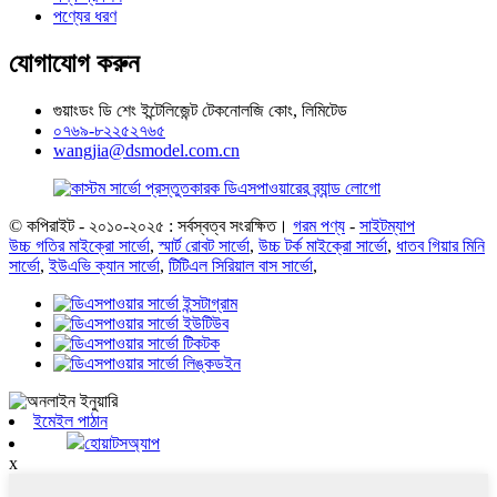
পণ্যের ধরণ
যোগাযোগ করুন
গুয়াংডং ডি শেং ইন্টেলিজেন্ট টেকনোলজি কোং, লিমিটেড
০৭৬৯-৮২২৫২৭৬৫
wangjia@dsmodel.com.cn
© কপিরাইট - ২০১০-২০২৫ : সর্বস্বত্ব সংরক্ষিত।
গরম পণ্য
-
সাইটম্যাপ
উচ্চ গতির মাইক্রো সার্ভো
,
স্মার্ট রোবট সার্ভো
,
উচ্চ টর্ক মাইক্রো সার্ভো
,
ধাতব গিয়ার মিনি
সার্ভো
,
ইউএভি ক্যান সার্ভো
,
টিটিএল সিরিয়াল বাস সার্ভো
,
ইমেইল পাঠান
হোয়াটসঅ্যাপ
x