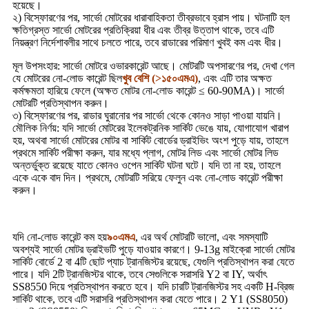
হয়েছে।
২) বিস্ফোরণের পর, সার্ভো মোটরের ধারাবাহিকতা তীব্রভাবে হ্রাস পায়। ঘটনাটি হল
ক্ষতিগ্রস্ত সার্ভো মোটরের প্রতিক্রিয়া ধীর এবং তীব্র উত্তাপ থাকে, তবে এটি
নিয়ন্ত্রণ নির্দেশাবলীর সাথে চলতে পারে, তবে রাডারের পরিমাণ খুবই কম এবং ধীর।
মূল উপসংহার: সার্ভো মোটরে ওভারকারেন্ট আছে। মোটরটি অপসারণের পর, দেখা গেল
যে মোটরের নো-লোড কারেন্ট ছিল
খুব বেশি (>১৫০এমএ)
, এবং এটি তার অক্ষত
কর্মক্ষমতা হারিয়ে ফেলে (অক্ষত মোটর নো-লোড কারেন্ট ≤ 60-90MA)। সার্ভো
মোটরটি প্রতিস্থাপন করুন।
৩) বিস্ফোরণের পর, রাডার ঘুরানোর পর সার্ভো থেকে কোনও সাড়া পাওয়া যায়নি।
মৌলিক নির্ণয়: যদি সার্ভো মোটরের ইলেকট্রনিক সার্কিট ভেঙে যায়, যোগাযোগ খারাপ
হয়, অথবা সার্ভো মোটরের মোটর বা সার্কিট বোর্ডের ড্রাইভিং অংশ পুড়ে যায়, তাহলে
প্রথমে সার্কিট পরীক্ষা করুন, যার মধ্যে প্লাগ, মোটর লিড এবং সার্ভো মোটর লিড
অন্তর্ভুক্ত রয়েছে যাতে কোনও ওপেন সার্কিট ঘটনা ঘটে। যদি তা না হয়, তাহলে
একে একে বাদ দিন। প্রথমে, মোটরটি সরিয়ে ফেলুন এবং নো-লোড কারেন্ট পরীক্ষা
করুন।
যদি নো-লোড কারেন্ট কম হয়
৯০এমএ
, এর অর্থ মোটরটি ভালো, এবং সমস্যাটি
অবশ্যই সার্ভো মোটর ড্রাইভটি পুড়ে যাওয়ার কারণে। 9-13g মাইক্রো সার্ভো মোটর
সার্কিট বোর্ডে 2 বা 4টি ছোট প্যাচ ট্রানজিস্টর রয়েছে, যেগুলি প্রতিস্থাপন করা যেতে
পারে। যদি 2টি ট্রানজিস্টর থাকে, তবে সেগুলিকে সরাসরি Y2 বা IY, অর্থাৎ
SS8550 দিয়ে প্রতিস্থাপন করতে হবে। যদি চারটি ট্রানজিস্টর সহ একটি H-ব্রিজ
সার্কিট থাকে, তবে এটি সরাসরি প্রতিস্থাপন করা যেতে পারে। 2 Y1 (SS8050)