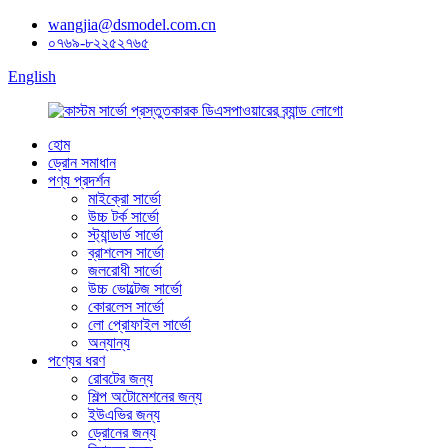
wangjia@dsmodel.com.cn
০৭৬৯-৮২২৫২৭৬৫
English
হোম
ড্রোন সমাধান
পণ্য প্রদর্শন
মাইক্রো সার্ভো
উচ্চ টর্ক সার্ভো
স্ট্যান্ডার্ড সার্ভো
ব্রাশলেস সার্ভো
জলরোধী সার্ভো
উচ্চ ভোল্টেজ সার্ভো
কোরলেস সার্ভো
লো প্রোফাইল সার্ভো
অন্যান্য
পণ্যের ধরণ
রোবটের জন্য
শিল্প অটোমেশনের জন্য
ইউএভির জন্য
ড্রোনের জন্য