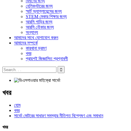
বিমানের জন্য
হেলিকপ্টারের জন্য
স্মার্ট অ্যাপ্লায়েন্সের জন্য
STEM মেকার শিক্ষার জন্য
আরসি গাড়ির জন্য
আরসি নৌকার জন্য
অন্যান্য
আমাদের সাথে যোগাযোগ করুন
আমাদের সম্পর্কে
কারখানা ভ্রমণ
খবর
প্রায়শই জিজ্ঞাসিত প্রশ্নাবলী
খবর
হোম
খবর
সার্ভো মোটরের সাধারণ সমস্যার নীতিগত বিশ্লেষণ এবং সমাধান
খবর