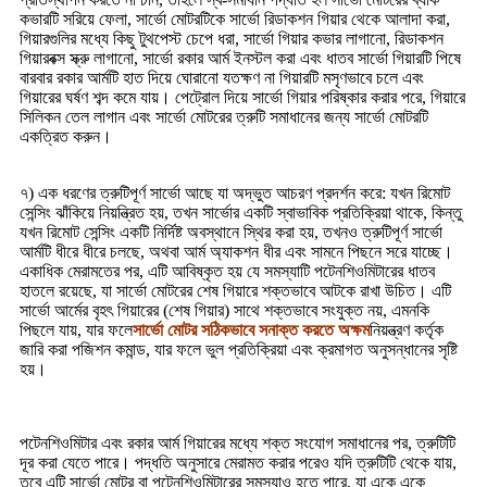
কভারটি সরিয়ে ফেলা, সার্ভো মোটরটিকে সার্ভো রিডাকশন গিয়ার থেকে আলাদা করা,
গিয়ারগুলির মধ্যে কিছু টুথপেস্ট চেপে ধরা, সার্ভো গিয়ার কভার লাগানো, রিডাকশন
গিয়ারবক্স স্ক্রু লাগানো, সার্ভো রকার আর্ম ইনস্টল করা এবং ধাতব সার্ভো গিয়ারটি পিষে
বারবার রকার আর্মটি হাত দিয়ে ঘোরানো যতক্ষণ না গিয়ারটি মসৃণভাবে চলে এবং
গিয়ারের ঘর্ষণ শব্দ কমে যায়। পেট্রোল দিয়ে সার্ভো গিয়ার পরিষ্কার করার পরে, গিয়ারে
সিলিকন তেল লাগান এবং সার্ভো মোটরের ত্রুটি সমাধানের জন্য সার্ভো মোটরটি
একত্রিত করুন।
৭) এক ধরণের ত্রুটিপূর্ণ সার্ভো আছে যা অদ্ভুত আচরণ প্রদর্শন করে: যখন রিমোট
সেন্সিং ঝাঁকিয়ে নিয়ন্ত্রিত হয়, তখন সার্ভোর একটি স্বাভাবিক প্রতিক্রিয়া থাকে, কিন্তু
যখন রিমোট সেন্সিং একটি নির্দিষ্ট অবস্থানে স্থির করা হয়, তখনও ত্রুটিপূর্ণ সার্ভো
আর্মটি ধীরে ধীরে চলছে, অথবা আর্ম অ্যাকশন ধীর এবং সামনে পিছনে সরে যাচ্ছে।
একাধিক মেরামতের পর, এটি আবিষ্কৃত হয় যে সমস্যাটি পটেনশিওমিটারের ধাতব
হাতলে রয়েছে, যা সার্ভো মোটরের শেষ গিয়ারে শক্তভাবে আটকে রাখা উচিত। এটি
সার্ভো আর্মের বৃহৎ গিয়ারের (শেষ গিয়ার) সাথে শক্তভাবে সংযুক্ত নয়, এমনকি
পিছলে যায়, যার ফলে
সার্ভো মোটর সঠিকভাবে সনাক্ত করতে অক্ষম
নিয়ন্ত্রণ কর্তৃক
জারি করা পজিশন কমান্ড, যার ফলে ভুল প্রতিক্রিয়া এবং ক্রমাগত অনুসন্ধানের সৃষ্টি
হয়।
পটেনশিওমিটার এবং রকার আর্ম গিয়ারের মধ্যে শক্ত সংযোগ সমাধানের পর, ত্রুটিটি
দূর করা যেতে পারে। পদ্ধতি অনুসারে মেরামত করার পরেও যদি ত্রুটিটি থেকে যায়,
তবে এটি সার্ভো মোটর বা পটেনশিওমিটারের সমস্যাও হতে পারে, যা একে একে