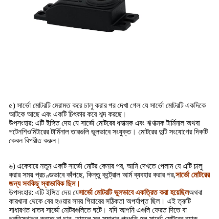
৫) সার্ভো মোটরটি মেরামত করে চালু করার পর দেখা গেল যে সার্ভো মোটরটি একদিকে
আটকে আছে এবং একটি চিৎকার করে শব্দ করছে।
উপসংহার: এটি ইঙ্গিত দেয় যে সার্ভো মোটরের ধনাত্মক এবং ঋণাত্মক টার্মিনাল অথবা
পটেনশিওমিটারের টার্মিনাল তারগুলি ভুলভাবে সংযুক্ত। মোটরের দুটি সংযোগের দিকটি
কেবল বিপরীত করুন।
৬) একেবারে নতুন একটি সার্ভো মোটর কেনার পর, আমি দেখতে পেলাম যে এটি চালু
করার সময় প্রচণ্ডভাবে কাঁপছে, কিন্তু কন্ট্রোল আর্ম ব্যবহার করার পর,
সার্ভো মোটরের
জন্য সবকিছু স্বাভাবিক ছিল।
উপসংহার: এটি ইঙ্গিত দেয় যে
সার্ভো মোটরটি ভুলভাবে একত্রিত করা হয়েছিল
অথবা
কারখানা থেকে বের হওয়ার সময় গিয়ারের সঠিকতা অপর্যাপ্ত ছিল। এই ত্রুটি
সাধারণত ধাতব সার্ভো মোটরগুলিতে ঘটে। যদি আপনি এগুলি ফেরত দিতে বা
প্রতিস্থাপন করতে না চান, তাহলে স্ব-সমাধান পদ্ধতি হল সার্ভো মোটরের ব্যাক