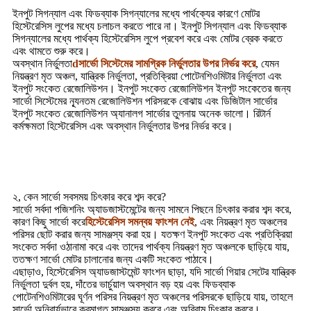
ইনপুট সিগন্যাল এবং ফিডব্যাক সিগন্যালের মধ্যে পার্থক্যের কারণে মোটর
হিস্টেরেসিস লুপের মধ্যে চলাচল করতে পারে না। ইনপুট সিগন্যাল এবং ফিডব্যাক
সিগন্যালের মধ্যে পার্থক্য হিস্টেরেসিস লুপে প্রবেশ করে এবং মোটর ব্রেক করতে
এবং থামতে শুরু করে।
অবস্থান নির্ভুলতা
d
সার্ভো সিস্টেমের সামগ্রিক নির্ভুলতার উপর নির্ভর করে
, যেমন
নিয়ন্ত্রণ মৃত অঞ্চল, যান্ত্রিক নির্ভুলতা, প্রতিক্রিয়া পোটেনশিওমিটার নির্ভুলতা এবং
ইনপুট সংকেত রেজোলিউশন। ইনপুট সংকেত রেজোলিউশন ইনপুট সংকেতের জন্য
সার্ভো সিস্টেমের ন্যূনতম রেজোলিউশন পরিসরকে বোঝায় এবং ডিজিটাল সার্ভোর
ইনপুট সংকেত রেজোলিউশন অ্যানালগ সার্ভোর তুলনায় অনেক ভালো। রিটার্ন
কর্মক্ষমতা হিস্টেরেসিস এবং অবস্থান নির্ভুলতার উপর নির্ভর করে।
২, কেন সার্ভো সবসময় চিৎকার করে শব্দ করে?
সার্ভো সর্বদা পজিশনিং অ্যাডজাস্টমেন্টের জন্য সামনে পিছনে চিৎকার করার শব্দ করে,
কারণ কিছু সার্ভো করে
হিস্টেরেসিস সমন্বয় ফাংশন নেই
, এবং নিয়ন্ত্রণ মৃত অঞ্চলের
পরিসর ছোট করার জন্য সামঞ্জস্য করা হয়। যতক্ষণ ইনপুট সংকেত এবং প্রতিক্রিয়া
সংকেত সর্বদা ওঠানামা করে এবং তাদের পার্থক্য নিয়ন্ত্রণ মৃত অঞ্চলকে ছাড়িয়ে যায়,
ততক্ষণ সার্ভো মোটর চালানোর জন্য একটি সংকেত পাঠাবে।
এছাড়াও, হিস্টেরেসিস অ্যাডজাস্টমেন্ট ফাংশন ছাড়া, যদি সার্ভো গিয়ার সেটের যান্ত্রিক
নির্ভুলতা দুর্বল হয়, দাঁতের ভার্চুয়াল অবস্থান বড় হয় এবং ফিডব্যাক
পোটেনশিওমিটারের ঘূর্ণন পরিসর নিয়ন্ত্রণ মৃত অঞ্চলের পরিসরকে ছাড়িয়ে যায়, তাহলে
সার্ভো অনিবার্যভাবে ক্রমাগত সামঞ্জস্য করবে এবং অবিরাম চিৎকার করবে।