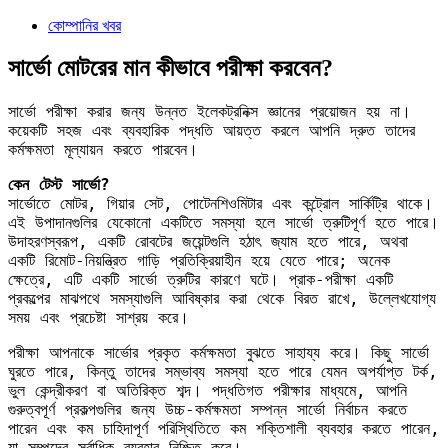
কোম্পানির খবর
সার্ভো মোটরের মান কীভাবে পরীক্ষা করবেন?
সার্ভো পরীক্ষা করার জন্য উন্নত ইলেকট্রনিক্স জ্ঞানের প্রয়োজন হয় না।
কয়েকটি সহজ এবং ব্যবহারিক পদ্ধতি আয়ত্ত করলে আপনি দ্রুত তাদের
কর্মক্ষমতা মূল্যায়ন করতে পারবেন।
কেন টেস্ট সার্ভো?
সার্ভোতে মোটর, গিয়ার সেট, পোটেনশিওমিটার এবং কন্ট্রোল সার্কিট্রি থাকে।
এই উপাদানগুলির যেকোনো একটিতে সমস্যা হলে সার্ভো ত্রুটিপূর্ণ হতে পারে।
উদাহরণস্বরূপ, একটি রোবটের জয়েন্টগুলি হঠাৎ জ্যাম হতে পারে, অথবা
একটি রিমোট-নিয়ন্ত্রিত গাড়ি প্রতিক্রিয়াহীন হয়ে যেতে পারে; অনেক
ক্ষেত্রে, এটি একটি সার্ভো ত্রুটির কারণে ঘটে। প্রাক-পরীক্ষা একটি
প্রকল্পের মাঝপথে সমস্যাগুলি আবিষ্কার করা থেকে বিরত রাখে, উল্লেখযোগ্য
সময় এবং প্রচেষ্টা সাশ্রয় করে।
পরীক্ষা আপনাকে সার্ভোর প্রকৃত কর্মক্ষমতা বুঝতে সাহায্য করে। কিছু সার্ভো
ঘুরতে পারে, কিন্তু তাদের সম্ভাব্য সমস্যা হতে পারে যেমন অপর্যাপ্ত টর্ক,
ভুল কেন্দ্রীকরণ বা অতিরিক্ত শব্দ। পদ্ধতিগত পরীক্ষার মাধ্যমে, আপনি
গুরুত্বপূর্ণ প্রকল্পগুলির জন্য উচ্চ-কর্মক্ষমতা সম্পন্ন সার্ভো নির্বাচন করতে
পারেন এবং কম চাহিদাপূর্ণ পরিস্থিতিতে কম শক্তিশালী ব্যবহার করতে পারেন,
যা সম্পদের সর্বাধিক ব্যবহার নিশ্চিত করে।