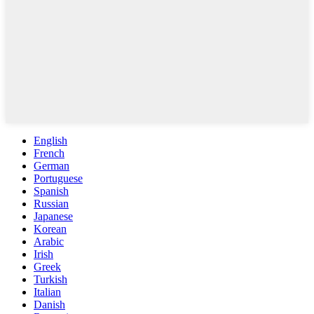
English
French
German
Portuguese
Spanish
Russian
Japanese
Korean
Arabic
Irish
Greek
Turkish
Italian
Danish