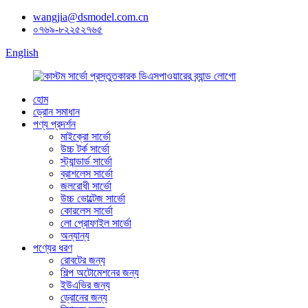
wangjia@dsmodel.com.cn
০৭৬৯-৮২২৫২৭৬৫
English
হোম
ড্রোন সমাধান
পণ্য প্রদর্শন
মাইক্রো সার্ভো
উচ্চ টর্ক সার্ভো
স্ট্যান্ডার্ড সার্ভো
ব্রাশলেস সার্ভো
জলরোধী সার্ভো
উচ্চ ভোল্টেজ সার্ভো
কোরলেস সার্ভো
লো প্রোফাইল সার্ভো
অন্যান্য
পণ্যের ধরণ
রোবটের জন্য
শিল্প অটোমেশনের জন্য
ইউএভির জন্য
ড্রোনের জন্য