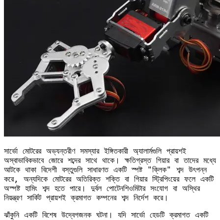
সার্ভো মোটরের অভ্যন্তরীণ সমস্যার ইঙ্গিতকারী অ্যালার্মগুলি প্রায়শই
অস্বাভাবিকভাবে জোরে শব্দের সাথে থাকে। ক্ষতিগ্রস্ত গিয়ার বা তাদের মধ্যে
আটকে থাকা বিদেশী বস্তুগুলি সাধারণত একটি স্পষ্ট "ক্লিক" শব্দ উৎপন্ন
করে, অন্যদিকে মোটরের অতিরিক্ত শক্তি বা গিয়ার স্ট্রিপিংয়ের ফলে একটি
অস্পষ্ট হামিং শব্দ হতে পারে। দুর্বল পোটেনশিওমিটার সংযোগ বা অস্থির
নিয়ন্ত্রণ সার্কিট প্রায়শই ক্রমাগত কম্পনের শব্দ নির্দেশ করে।
ঝাঁকুনি একটি বিশেষ উদ্বেগজনক ঘটনা। যদি সার্ভো হেডটি ক্রমাগত একটি