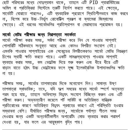
ছোট পরিসরের মধ্যে দোদুল্যমান থাকে, তাহলে এটি PID প্যারামিটারের
অমিল বা প্রতিক্রিয়া সিস্টেমে ত্রুটি নির্দেশ করতে পারে। এই ক্ষেত্রে,
সার্ভোটি ঘোরাতে পারলেও, এটি ব্যবহারিক প্রয়োগে স্থিতিশীলভাবে কাজ করবে
না, বিশেষ করে উচ্চ-নির্ভুল রোবোটিক্স প্রকল্প বা ক্যামেরা জিম্বালের
ক্ষেত্রে। এই ধরনের সার্ভোগুলির প্রতিস্থাপন বা মেরামতের প্রয়োজন হয়।
সার্ভো মোটর পরীক্ষার জন্য নিরাপত্তা সতর্কতা
সার্ভো পরীক্ষা করার সময়, সর্বদা পরীক্ষা করে নিন যে পাওয়ার সাপ্লাই
পোলারিটি সঠিকভাবে সংযুক্ত আছে এবং কোনও বিপরীত সংযোগ নেই।
এমনকি পাওয়ার সাপ্লাইয়ের এক সেকেন্ডের বিপরীতকরণও সার্ভো মোটর নিয়ন্ত্রণ
চিপের স্থায়ী ক্ষতি করতে পারে। একটি সামঞ্জস্যযোগ্য পাওয়ার সাপ্লাই
ব্যবহার করার সময়, কম ভোল্টেজ দিয়ে শুরু করুন এবং ধীরে ধীরে এটি
বাড়ান যাতে হঠাৎ উচ্চ ভোল্টেজের ফলে সূক্ষ্ম ইলেকট্রনিক উপাদানগুলির ক্ষতি
না হয়।
পরীক্ষার সময়, সার্ভোর তাপমাত্রার দিকে মনোযোগ দিন। সামান্য উষ্ণ
তাপমাত্রা স্বাভাবিক; তবে, যদি অল্প সময়ের মধ্যে সার্ভো স্পর্শে অত্যন্ত
গরম হয়ে যায়, তাহলে অবিলম্বে বিদ্যুৎ সংযোগ বিচ্ছিন্ন করুন এবং এটি
পরীক্ষা করুন। অভ্যন্তরীণ কয়েলে শর্ট সার্কিট বা অতিরিক্ত যান্ত্রিক
প্রতিরোধের কারণে অতিরিক্ত বিদ্যুৎ প্রবাহের কারণে এই পরিস্থিতি হওয়ার
সম্ভাবনা বেশি। দীর্ঘায়িত পরীক্ষার জন্য, সার্ভোকে পর্যাপ্ত শীতল সময়
দেওয়ার জন্য একটি অন্তর্বর্তীকালীন অপারেটিং মোড ব্যবহার করার পরামর্শ
দেওয়া হয়, যার ফলে এর আয়ুষ্কাল বৃদ্ধি পায়।