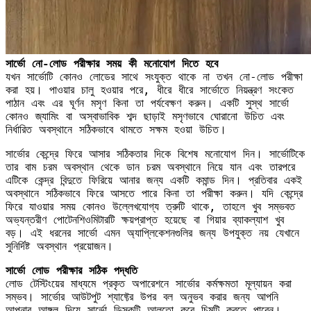
সার্ভো নো-লোড পরীক্ষার সময় কী মনোযোগ দিতে হবে
যখন সার্ভোটি কোনও লোডের সাথে সংযুক্ত থাকে না তখন নো-লোড পরীক্ষা
করা হয়। পাওয়ার চালু হওয়ার পরে, ধীরে ধীরে সার্ভোতে নিয়ন্ত্রণ সংকেত
পাঠান এবং এর ঘূর্ণন মসৃণ কিনা তা পর্যবেক্ষণ করুন। একটি সুস্থ সার্ভো
কোনও জ্যামিং বা অস্বাভাবিক শব্দ ছাড়াই মসৃণভাবে ঘোরানো উচিত এবং
নির্ধারিত অবস্থানে সঠিকভাবে থামতে সক্ষম হওয়া উচিত।
সার্ভোর কেন্দ্রে ফিরে আসার সঠিকতার দিকে বিশেষ মনোযোগ দিন। সার্ভোটিকে
তার বাম চরম অবস্থান থেকে ডান চরম অবস্থানে নিয়ে যান এবং তারপরে
এটিকে কেন্দ্র বিন্দুতে ফিরিয়ে আনার জন্য একটি কমান্ড দিন। প্রতিবার একই
অবস্থানে সঠিকভাবে ফিরে আসতে পারে কিনা তা পরীক্ষা করুন। যদি কেন্দ্রে
ফিরে যাওয়ার সময় কোনও উল্লেখযোগ্য ত্রুটি থাকে, তাহলে খুব সম্ভবত
অভ্যন্তরীণ পোটেনশিওমিটারটি ক্ষয়প্রাপ্ত হয়েছে বা গিয়ার ব্যাকল্যাশ খুব
বড়। এই ধরনের সার্ভো এমন অ্যাপ্লিকেশনগুলির জন্য উপযুক্ত নয় যেখানে
সুনির্দিষ্ট অবস্থান প্রয়োজন।
সার্ভো লোড পরীক্ষার সঠিক পদ্ধতি
লোড টেস্টিংয়ের মাধ্যমে প্রকৃত অপারেশনে সার্ভোর কর্মক্ষমতা মূল্যায়ন করা
সম্ভব। সার্ভোর আউটপুট শ্যাফ্টের উপর বল অনুভব করার জন্য আপনি
আপনার আঙ্গুল দিয়ে সার্ভো ডিস্কটি আলতো করে চিমটি করতে পারেন।