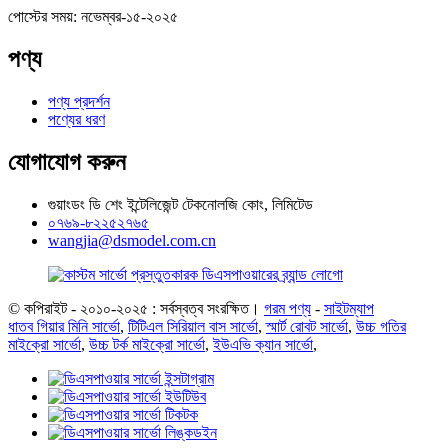
পোস্টের সময়: নভেম্বর-১৫-২০২৫
পণ্য
পণ্য প্রদর্শন
পণ্যের ধরণ
যোগাযোগ করুন
গুয়াংডং ডি শেং ইন্টেলিজেন্ট টেকনোলজি কোং, লিমিটেড
০৭৬৯-৮২২৫২৭৬৫
wangjia@dsmodel.com.cn
© কপিরাইট - ২০১০-২০২৫ : সর্বস্বত্ব সংরক্ষিত।
গরম পণ্য
-
সাইটম্যাপ
ধাতব গিয়ার মিনি সার্ভো
,
টিটিএল সিরিয়াল বাস সার্ভো
,
স্মার্ট রোবট সার্ভো
,
উচ্চ গতির
মাইক্রো সার্ভো
,
উচ্চ টর্ক মাইক্রো সার্ভো
,
ইউএভি ক্যান সার্ভো
,