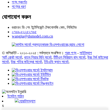
পণ্য প্রদর্শন
পণ্যের ধরণ
যোগাযোগ করুন
গুয়াংডং ডি শেং ইন্টেলিজেন্ট টেকনোলজি কোং, লিমিটেড
০৭৬৯-৮২২৫২৭৬৫
wangjia@dsmodel.com.cn
© কপিরাইট - ২০১০-২০২৫ : সর্বস্বত্ব সংরক্ষিত।
গরম পণ্য
-
সাইটম্যাপ
স্মার্ট রোবট সার্ভো
,
ধাতব গিয়ার মিনি সার্ভো
,
টিটিএল সিরিয়াল বাস সার্ভো
,
উচ্চ টর্ক মাইক্রো
সার্ভো
,
উচ্চ গতির মাইক্রো সার্ভো
,
ইউএভি ক্যান সার্ভো
,
ইমেইল পাঠান
হোয়াটসঅ্যাপ
x