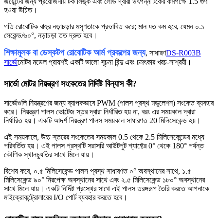
জয়েন্টের জন্য প্রয়োজনীয় টর্ক লিঙ্ক এবং লোড দ্বারা উৎপন্ন টর্কের কমপক্ষে 1.5 গুণ
হওয়া উচিত।
গতি রোবোটিক বাহুর নড়াচড়ার মসৃণতাকে প্রভাবিত করে; মান যত কম হবে, যেমন ০.১
সেকেন্ড/৬০°, নড়াচড়া তত দ্রুত হবে।
শিক্ষামূলক বা ডেস্কটপ রোবোটিক আর্ম প্রকল্পের জন্য
, সাধারণ
DS-R003B
সার্ভো
মোটর মডেল প্রায়শই একটি ভালো সূচনা বিন্দু এবং চমৎকার খরচ-সাশ্রয়ী।
সার্ভো মোটর নিয়ন্ত্রণ সংকেতের নির্দিষ্ট বিন্যাস কী?
সার্ভোগুলি নিয়ন্ত্রণের জন্য ব্যাপকভাবে PWM (পালস প্রস্থ মডুলেশন) সংকেত ব্যবহার
করে। নিয়ন্ত্রণ পালস ভোল্টেজ স্তর দ্বারা নির্ধারিত হয় না, বরং এর সময়কাল দ্বারা
নির্ধারিত হয়। একটি আদর্শ নিয়ন্ত্রণ পালস সময়কাল সাধারণত 20 মিলিসেকেন্ড হয়।
এই সময়কালে, উচ্চ স্তরের সংকেতের সময়কাল 0.5 থেকে 2.5 মিলিসেকেন্ডের মধ্যে
পরিবর্তিত হয়। এই পালস প্রস্থটি সরাসরি আউটপুট শ্যাফ্টের 0° থেকে 180° পর্যন্ত
কৌণিক স্থানচ্যুতির সাথে মিলে যায়।
বিশেষ করে, ০.৫ মিলিসেকেন্ড পালস প্রস্থ সাধারণত ০° অবস্থানের সাথে, ১.৫
মিলিসেকেন্ড ৯০° নিরপেক্ষ অবস্থানের সাথে এবং ২.৫ মিলিসেকেন্ড ১৮০° অবস্থানের
সাথে মিলে যায়। একটি নির্দিষ্ট প্রস্থের সাথে এই পালস তরঙ্গরূপ তৈরি করতে আপনাকে
মাইক্রোকন্ট্রোলারের I/O পোর্ট ব্যবহার করতে হবে।