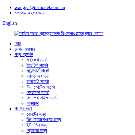
wangjia@dsmodel.com.cn
০৭৬৯-৮২২৫২৭৬৫
English
হোম
ড্রোন সমাধান
পণ্য প্রদর্শন
মাইক্রো সার্ভো
উচ্চ টর্ক সার্ভো
স্ট্যান্ডার্ড সার্ভো
ব্রাশলেস সার্ভো
জলরোধী সার্ভো
উচ্চ ভোল্টেজ সার্ভো
কোরলেস সার্ভো
লো প্রোফাইল সার্ভো
অন্যান্য
পণ্যের ধরণ
রোবটের জন্য
শিল্প অটোমেশনের জন্য
ইউএভির জন্য
ড্রোনের জন্য