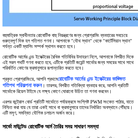
বহুমাত্রিক স্বাধীনতার রোবোটিক বাহু নিয়ন্ত্রণের জন্য প্রোগ্রামিং ব্যবহারের সবচেয়ে
গুরুত্বপূর্ণ দিক হল গতিগত গণনা। আপনাকে "যৌথ স্থান" থেকে "কার্টেসিয়ান স্থান"
পর্যন্ত একটি ম্যাপিং সম্পর্ক স্থাপন করতে হবে।
রোবোটিক আর্মের এন্ড ইফেক্টরের রৈখিক গতিবিধির উদাহরণ নিলে, আপনাকে বিপরীত দিকে
এই সরল পথটি গণনা করতে হবে, এটিকে প্রতিটি জয়েন্ট সার্ভোর জন্য সময়ের সাথে সাথে
পরিবর্তিত কোণের ক্রমানুসারে রূপান্তরিত করতে হবে।
রোবোটিক আর্মের এন্ড ইফেক্টরের কাঙ্ক্ষিত
প্রকৃত প্রোগ্রামিংয়ে, আপনি প্রথমে
গতিপথ পরিকল্পনা করুন
। তারপর, বিপরীত গতিবিদ্যা ব্যবহার করে, আপনি প্রতিটি
সার্ভোকে রিয়েল টাইমে যে লক্ষ্য কোণে ঘোরানো উচিত তা গণনা করবেন।
এরপর কন্ট্রোল বোর্ড প্রতিটি সার্ভোতে পর্যায়ক্রমে সংশ্লিষ্ট PWM সংকেত পাঠায়, যাতে
নিশ্চিত করা যায় যে তারা একই সাথে বা ক্রমানুসারে তাদের নির্ধারিত অবস্থানে পৌঁছায়।
এটি মসৃণ, সমন্বিত যৌগিক চলাচল অর্জন করে।
সার্ভো মাউন্টেড রোবোটিক আর্ম তৈরির সময় সাধারণ সমস্যা