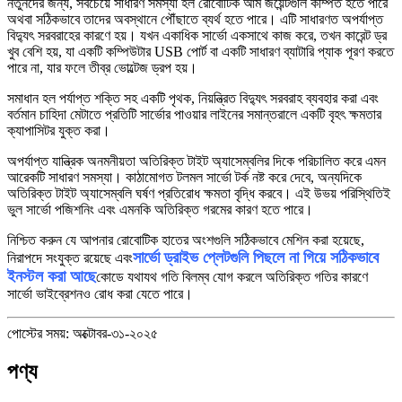
নতুনদের জন্য, সবচেয়ে সাধারণ সমস্যা হল রোবোটিক আর্ম জয়েন্টগুলি কম্পিত হতে পারে
অথবা সঠিকভাবে তাদের অবস্থানে পৌঁছাতে ব্যর্থ হতে পারে। এটি সাধারণত অপর্যাপ্ত
বিদ্যুৎ সরবরাহের কারণে হয়। যখন একাধিক সার্ভো একসাথে কাজ করে, তখন কারেন্ট ড্র
খুব বেশি হয়, যা একটি কম্পিউটার USB পোর্ট বা একটি সাধারণ ব্যাটারি প্যাক পূরণ করতে
পারে না, যার ফলে তীব্র ভোল্টেজ ড্রপ হয়।
সমাধান হল পর্যাপ্ত শক্তি সহ একটি পৃথক, নিয়ন্ত্রিত বিদ্যুৎ সরবরাহ ব্যবহার করা এবং
বর্তমান চাহিদা মেটাতে প্রতিটি সার্ভোর পাওয়ার লাইনের সমান্তরালে একটি বৃহৎ ক্ষমতার
ক্যাপাসিটর যুক্ত করা।
অপর্যাপ্ত যান্ত্রিক অনমনীয়তা অতিরিক্ত টাইট অ্যাসেম্বলির দিকে পরিচালিত করে এমন
আরেকটি সাধারণ সমস্যা। কাঠামোগত টলমল সার্ভো টর্ক নষ্ট করে দেবে, অন্যদিকে
অতিরিক্ত টাইট অ্যাসেম্বলি ঘর্ষণ প্রতিরোধ ক্ষমতা বৃদ্ধি করবে। এই উভয় পরিস্থিতিই
ভুল সার্ভো পজিশনিং এবং এমনকি অতিরিক্ত গরমের কারণ হতে পারে।
নিশ্চিত করুন যে আপনার রোবোটিক হাতের অংশগুলি সঠিকভাবে মেশিন করা হয়েছে,
সার্ভো ড্রাইভ প্লেটগুলি পিছলে না গিয়ে সঠিকভাবে
নিরাপদে সংযুক্ত রয়েছে এবং
ইনস্টল করা আছে
কোডে যথাযথ গতি বিলম্ব যোগ করলে অতিরিক্ত গতির কারণে
সার্ভো ভাইব্রেশনও রোধ করা যেতে পারে।
পোস্টের সময়: অক্টোবর-৩১-২০২৫
পণ্য