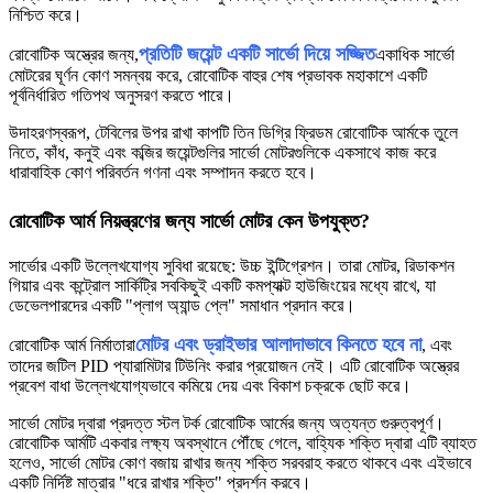
নিশ্চিত করে।
প্রতিটি জয়েন্ট একটি সার্ভো দিয়ে সজ্জিত
রোবোটিক অস্ত্রের জন্য,
একাধিক সার্ভো
মোটরের ঘূর্ণন কোণ সমন্বয় করে, রোবোটিক বাহুর শেষ প্রভাবক মহাকাশে একটি
পূর্বনির্ধারিত গতিপথ অনুসরণ করতে পারে।
উদাহরণস্বরূপ, টেবিলের উপর রাখা কাপটি তিন ডিগ্রি ফ্রিডম রোবোটিক আর্মকে তুলে
নিতে, কাঁধ, কনুই এবং কব্জির জয়েন্টগুলির সার্ভো মোটরগুলিকে একসাথে কাজ করে
ধারাবাহিক কোণ পরিবর্তন গণনা এবং সম্পাদন করতে হবে।
রোবোটিক আর্ম নিয়ন্ত্রণের জন্য সার্ভো মোটর কেন উপযুক্ত?
সার্ভোর একটি উল্লেখযোগ্য সুবিধা রয়েছে: উচ্চ ইন্টিগ্রেশন। তারা মোটর, রিডাকশন
গিয়ার এবং কন্ট্রোল সার্কিট্রি সবকিছুই একটি কমপ্যাক্ট হাউজিংয়ের মধ্যে রাখে, যা
ডেভেলপারদের একটি "প্লাগ অ্যান্ড প্লে" সমাধান প্রদান করে।
মোটর এবং ড্রাইভার আলাদাভাবে কিনতে হবে না
রোবোটিক আর্ম নির্মাতারা
, এবং
তাদের জটিল PID প্যারামিটার টিউনিং করার প্রয়োজন নেই। এটি রোবোটিক অস্ত্রের
প্রবেশ বাধা উল্লেখযোগ্যভাবে কমিয়ে দেয় এবং বিকাশ চক্রকে ছোট করে।
সার্ভো মোটর দ্বারা প্রদত্ত স্টল টর্ক রোবোটিক আর্মের জন্য অত্যন্ত গুরুত্বপূর্ণ।
রোবোটিক আর্মটি একবার লক্ষ্য অবস্থানে পৌঁছে গেলে, বাহ্যিক শক্তি দ্বারা এটি ব্যাহত
হলেও, সার্ভো মোটর কোণ বজায় রাখার জন্য শক্তি সরবরাহ করতে থাকবে এবং এইভাবে
একটি নির্দিষ্ট মাত্রার "ধরে রাখার শক্তি" প্রদর্শন করবে।