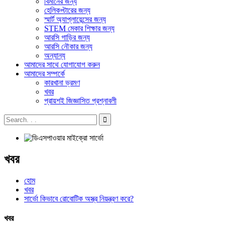
বিমানের জন্য
হেলিকপ্টারের জন্য
স্মার্ট অ্যাপ্লায়েন্সের জন্য
STEM মেকার শিক্ষার জন্য
আরসি গাড়ির জন্য
আরসি নৌকার জন্য
অন্যান্য
আমাদের সাথে যোগাযোগ করুন
আমাদের সম্পর্কে
কারখানা ভ্রমণ
খবর
প্রায়শই জিজ্ঞাসিত প্রশ্নাবলী
খবর
হোম
খবর
সার্ভো কিভাবে রোবোটিক অস্ত্র নিয়ন্ত্রণ করে?
খবর