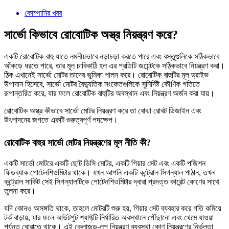
কোম্পানির খবর
সার্ভো কিভাবে রোবোটিক অস্ত্র নিয়ন্ত্রণ করে?
একটি রোবোটিক বাহু যাতে নমনীয়ভাবে নড়াচড়া করতে পারে এবং বস্তুগুলিকে সঠিকভাবে
আঁকড়ে ধরতে পারে, তার মূল চাবিকাঠি হল এর প্রতিটি জয়েন্টকে সঠিকভাবে নিয়ন্ত্রণ করা।
ঠিক এখানেই সার্ভো মোটর তাদের ভূমিকা পালন করে। রোবোটিক বাহুটির মূল ড্রাইভ
উপাদান হিসেবে, সার্ভো মোটর বৈদ্যুতিক সংকেতগুলিকে সুনির্দিষ্ট কৌণিক গতিতে
রূপান্তরিত করে, যার ফলে রোবোটিক বাহুটির অবস্থান এবং নিয়ন্ত্রণ অর্জন করা যায়।
রোবোটিক অস্ত্র কীভাবে সার্ভো মোটর নিয়ন্ত্রণ করে তা বোঝা রোবট ডিজাইন এবং
উৎপাদনের জগতে একটি গুরুত্বপূর্ণ পদক্ষেপ।
রোবোটিক বাহুর সার্ভো মোটর নিয়ন্ত্রণের মূল নীতি কী?
একটি সার্ভো মোটরে একটি ছোট ডিসি মোটর, একটি গিয়ার সেট এবং একটি পজিশন
ফিডব্যাক পোটেনশিওমিটার থাকে। যখন আপনি একটি কন্ট্রোল সিগন্যাল পাঠান, তখন
কন্ট্রোল সার্কিট সেই সিগন্যালটিকে পোটেনশিওমিটার দ্বারা প্রদত্ত কারেন্ট কোণের সাথে
তুলনা করে।
যদি কোনও অসঙ্গতি থাকে, তাহলে মোটরটি শুরু হয়, গিয়ার সেট ব্যবহার করে গতি কমিয়ে
টর্ক বাড়ায়, যার ফলে আউটপুট শ্যাফ্টটি নির্ধারিত অবস্থানে পৌঁছানো এবং থেমে যাওয়া
পর্যন্ত ঘোরাতে থাকে। এই ক্লোজড-লুপ নিয়ন্ত্রণ ব্যবস্থা কোণ নিয়ন্ত্রণের নির্ভুলতা