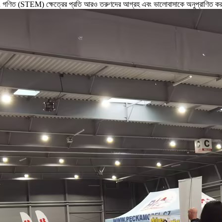
রকৌশল এবং গণিত (STEM) ক্ষেত্রের প্রতি আরও তরুণদের আগ্রহ এবং ভালোবাসাকে অনুপ্রাণিত