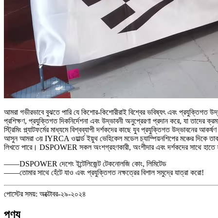
আমরা গভীরভাবে বুঝতে পারি যে কিশোর-কিশোরীরাই বিশ্বের ভবিষ্যৎ এবং প্রযুক্তিগত উদ্
প্রশিক্ষণ, প্রযুক্তিগত দিকনির্দেশনা এবং উদ্ভাবনী অনুপ্রেরণা প্রদান করে, যা তাদের
স্ট্রিমিং প্ল্যাটফর্মের মাধ্যমে বিশ্বব্যাপী দর্শকদের কাছে যুব প্রযুক্তিগত উদ্ভাবনের আ
আসুন আমরা ৩য় IYRCA ওয়ার্ল্ড ইয়ুথ ভেহিকেল মডেল চ্যাম্পিয়নশিপের মঞ্চের দিকে তাকা
লিখতে পারে। DSPOWER সকল অংশগ্রহণকারী, অংশীদার এবং দর্শকদের সাথে হাতে হাত 
——DSPOWER দেশেং ইন্টেলিজেন্ট টেকনোলজি কোং, লিমিটেড
——তোমার সাথে হেঁটে যাও এবং প্রযুক্তিগত নক্ষত্রের বিশাল সমুদ্রে যাত্রা করো!
পোস্টের সময়: অক্টোবর-২৯-২০২৪
পণ্য