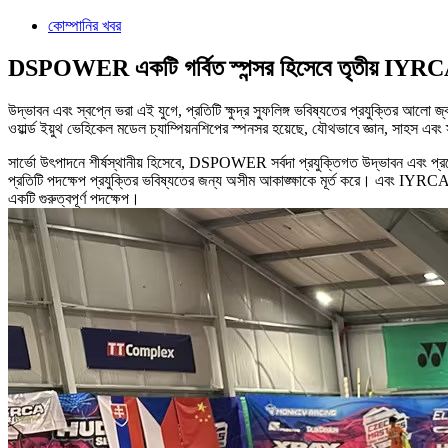
কোম্পানির খবর
DSPOWER একটি গর্বিত স্পন্সর হিসেবে তৃতীয় IYRCA ওয়া
উদ্ভাবন এবং স্বপ্নে ভরা এই যুগে, প্রতিটি ক্ষুদ্র স্ফুলিঙ্গ ভবিষ্যতের প্রযু
ওয়ার্ল্ড ইয়ুথ ভেহিকেল মডেল চ্যাম্পিয়নশিপের স্পনসর হয়েছে, যৌথভাবে জ্ঞান, সাহস এবং
সার্ভো উৎপাদনে শীর্ষস্থানীয় হিসেবে, DSPOWER সর্বদা প্রযুক্তিগত উদ্ভাবন এবং প্রয়োগ 
প্রতিটি পদক্ষেপ প্রযুক্তির ভবিষ্যতের জন্য অসীম আকাঙ্ক্ষাকে মূর্ত করে। এবং IYRCA ও
একটি গুরুত্বপূর্ণ পদক্ষেপ।