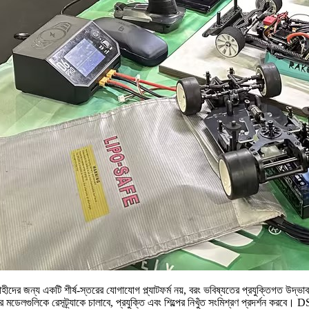
হীদের জন্য একটি শীর্ষ-স্তরের যোগাযোগ প্ল্যাটফর্ম নয়, বরং ভবিষ্যতের প্রযুক্তিগত উদ্ভাব
ের মডেলগুলিকে রেসট্র্যাকে চালাবে, প্রযুক্তি এবং শিল্পের নিখুঁত সংমিশ্রণ প্রদর্শন