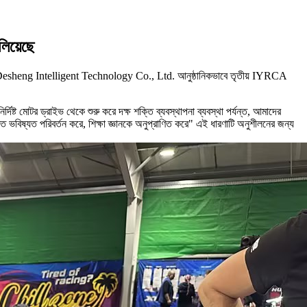
িয়েছে
WER Desheng Intelligent Technology Co., Ltd. আনুষ্ঠানিকভাবে তৃতীয় IYRCA
দিষ্ট মোটর ড্রাইভ থেকে শুরু করে দক্ষ শক্তি ব্যবস্থাপনা ব্যবস্থা পর্যন্ত, আমাদের
ি ভবিষ্যত পরিবর্তন করে, শিক্ষা জ্ঞানকে অনুপ্রাণিত করে" এই ধারণাটি অনুশীলনের জন্য