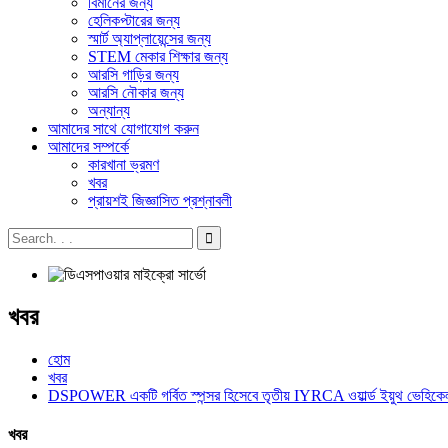
বিমানের জন্য
হেলিকপ্টারের জন্য
স্মার্ট অ্যাপ্লায়েন্সের জন্য
STEM মেকার শিক্ষার জন্য
আরসি গাড়ির জন্য
আরসি নৌকার জন্য
অন্যান্য
আমাদের সাথে যোগাযোগ করুন
আমাদের সম্পর্কে
কারখানা ভ্রমণ
খবর
প্রায়শই জিজ্ঞাসিত প্রশ্নাবলী
খবর
হোম
খবর
DSPOWER একটি গর্বিত স্পন্সর হিসেবে তৃতীয় IYRCA ওয়ার্ল্ড ইয়ুথ ভেহিকেল 
খবর