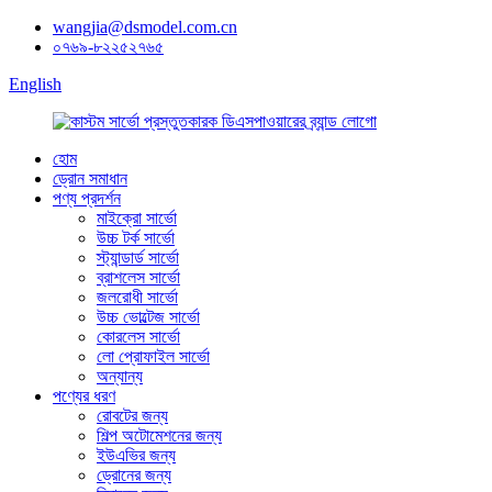
wangjia@dsmodel.com.cn
০৭৬৯-৮২২৫২৭৬৫
English
হোম
ড্রোন সমাধান
পণ্য প্রদর্শন
মাইক্রো সার্ভো
উচ্চ টর্ক সার্ভো
স্ট্যান্ডার্ড সার্ভো
ব্রাশলেস সার্ভো
জলরোধী সার্ভো
উচ্চ ভোল্টেজ সার্ভো
কোরলেস সার্ভো
লো প্রোফাইল সার্ভো
অন্যান্য
পণ্যের ধরণ
রোবটের জন্য
শিল্প অটোমেশনের জন্য
ইউএভির জন্য
ড্রোনের জন্য