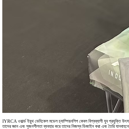
IYRCA ওয়ার্ল্ড ইয়ুথ ভেহিকেল মডেল চ্যাম্পিয়নশিপ কেবল বিশ্বব্যাপী যুব প্রযুক্তি উৎসা
তাদের জ্ঞান এবং সৃজনশীলতা ব্যবহার করে তাদের নিজস্ব ডিজাইন করা এবং তৈরি যানবাহন