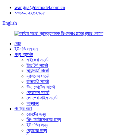
wangjia@dsmodel.com.cn
০৭৬৯-৮২২৫২৭৬৫
English
হোম
ইউএভি সমাধান
পণ্য প্রদর্শন
মাইক্রো সার্ভো
উচ্চ টর্ক সার্ভো
স্ট্যান্ডার্ড সার্ভো
ব্রাশলেস সার্ভো
জলরোধী সার্ভো
উচ্চ ভোল্টেজ সার্ভো
কোরলেস সার্ভো
লো প্রোফাইল সার্ভো
অন্যান্য
পণ্যের ধরণ
রোবটের জন্য
শিল্প অটোমেশনের জন্য
ইউএভির জন্য
ড্রোনের জন্য