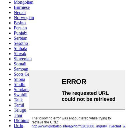
Mongolian
Burmese
Nepali
Norwegian
Pashto
Persian
Punjabi
Serbian
Sesotho
Sinhala
Slovak
Slovenian
Somali
Samoan
Scots Gaelic
Shona
Sindhi
Sundanese
Swahili
Tajik
Tamil
Telugu
Thai
Ukrainian
Urdu