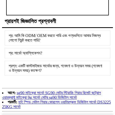
প্রায়শই জিজ্ঞাসিত প্রশ্নাবলী
প্র: আমি কি ODM/ OEM করতে পারি এবং পণ্যগুলিতে আমার নিজস্ব
লোগো প্রিন্ট করতে পারি?
প্র: সার্ভো অ্যাপ্লিকেশন?
প্রশ্ন: একটি কাস্টমাইজড সার্ভোর জন্য, গবেষণা ও উন্নয়ন সময় (গবেষণা
ও উন্নয়ন সময়) কতক্ষণ?
আগে:
sg90 মাইক্রো সার্ভো SG90 মোটর স্টিয়ারিং গিয়ার রিমোট কন্ট্রোল
এয়ারক্রাফ্ট মাইক্রো 9g সার্ভো মোটর sg90 ডিজিটাল সার্ভো
পরবর্তী:
হাই স্পিড মেটাল গিয়ার কোরলেস ওয়াটারপ্রুফ ডিজিটাল সার্ভো DS3225
25KG সার্ভো