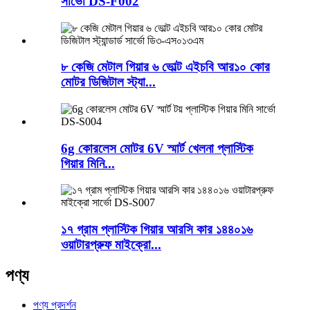
সার্ভো DS-F002
৮ কেজি মেটাল গিয়ার ৬ ভোল্ট এইচবি আর১০ কোর
মোটর ডিজিটাল স্ট্যা...
6g কোরলেস মোটর 6V স্মার্ট খেলনা প্লাস্টিক
গিয়ার মিনি...
১৭ গ্রাম প্লাস্টিক গিয়ার আরসি কার ১৪৪০১৬
ওয়াটারপ্রুফ মাইক্রো...
পণ্য
পণ্য প্রদর্শন