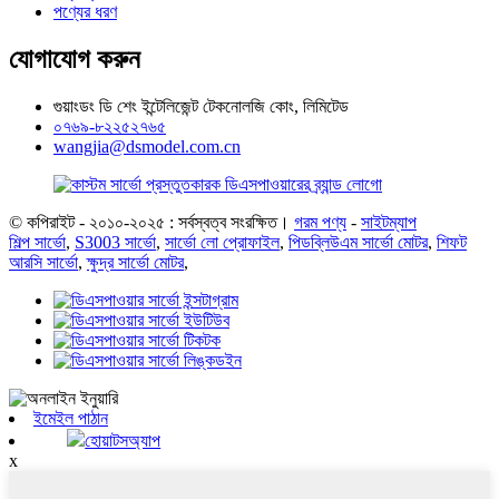
পণ্যের ধরণ
যোগাযোগ করুন
গুয়াংডং ডি শেং ইন্টেলিজেন্ট টেকনোলজি কোং, লিমিটেড
০৭৬৯-৮২২৫২৭৬৫
wangjia@dsmodel.com.cn
© কপিরাইট - ২০১০-২০২৫ : সর্বস্বত্ব সংরক্ষিত।
গরম পণ্য
-
সাইটম্যাপ
শিল্প সার্ভো
,
S3003 সার্ভো
,
সার্ভো লো প্রোফাইল
,
পিডব্লিউএম সার্ভো মোটর
,
শিফট
আরসি সার্ভো
,
ক্ষুদ্র সার্ভো মোটর
,
ইমেইল পাঠান
হোয়াটসঅ্যাপ
x