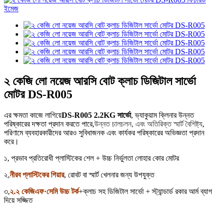
২ কেজি লো নয়েজ আরসি বোট ক্লাচ ডিজিটাল সার্ভো
মোটর DS-R005
এর ক্ষমতা কাজে লাগিয়ে
DS-R005 2.2KG সার্ভো
, ভ্যাকুয়াম ক্লিনার উন্নত
পরিষ্কারের দক্ষতা প্রদান করতে পারে,
উন্নত চালচলন, এবং অতিরিক্ত স্মার্ট বৈশিষ্ট্য
,
পরিণামে ব্যবহারকারীদের আরও সুবিধাজনক এবং কার্যকর পরিষ্কারের অভিজ্ঞতা প্রদান
করে।
১, প্রভাব প্রতিরোধী প্লাস্টিকের শেল + উচ্চ নির্ভুলতা লোহার কোর মোটর
২,
নীরব প্লাস্টিকের গিয়ার
, রোবট বা স্মার্ট খেলনার জন্য উপযুক্ত
৩,
২.২ কেজিএফ·সেমি উচ্চ টর্ক
+ক্লাচ সহ ডিজিটাল সার্ভো + স্ট্যান্ডার্ড রকার আর্ম ব্যাগ
দিয়ে সজ্জিত