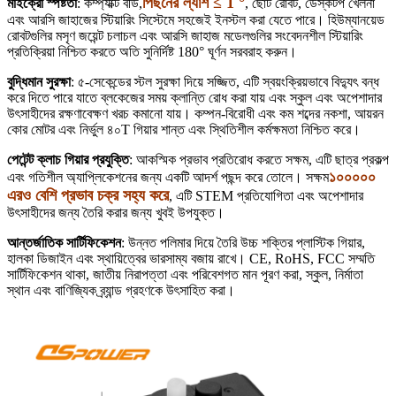
পিছনের ল্যাশ ≤ 1 °
মাইক্রো স্পষ্টতা
: কম্প্যাক্ট বডি,
, ছোট রোবট, ডেস্কটপ খেলনা
এবং আরসি জাহাজের স্টিয়ারিং সিস্টেমে সহজেই ইনস্টল করা যেতে পারে। হিউম্যানয়েড
রোবটগুলির মসৃণ জয়েন্ট চলাচল এবং আরসি জাহাজ মডেলগুলির সংবেদনশীল স্টিয়ারিং
প্রতিক্রিয়া নিশ্চিত করতে অতি সুনির্দিষ্ট 180° ঘূর্ণন সরবরাহ করুন।
বুদ্ধিমান সুরক্ষা
: ৫-সেকেন্ডের স্টল সুরক্ষা দিয়ে সজ্জিত, এটি স্বয়ংক্রিয়ভাবে বিদ্যুৎ বন্ধ
করে দিতে পারে যাতে ব্লকেজের সময় ক্লান্তি রোধ করা যায় এবং স্কুল এবং অপেশাদার
উৎসাহীদের রক্ষণাবেক্ষণ খরচ কমানো যায়। কম্পন-বিরোধী এবং কম শব্দের নকশা, আয়রন
কোর মোটর এবং নির্ভুল ৪০T গিয়ার শান্ত এবং স্থিতিশীল কর্মক্ষমতা নিশ্চিত করে।
পেটেন্ট ক্লাচ গিয়ার প্রযুক্তি
: আকস্মিক প্রভাব প্রতিরোধ করতে সক্ষম, এটি ছাত্র প্রকল্প
১০০০০০
এবং গতিশীল অ্যাপ্লিকেশনের জন্য একটি আদর্শ পছন্দ করে তোলে। সক্ষম
এরও বেশি প্রভাব চক্র সহ্য করে
, এটি STEM প্রতিযোগিতা এবং অপেশাদার
উৎসাহীদের জন্য তৈরি করার জন্য খুবই উপযুক্ত।
আন্তর্জাতিক সার্টিফিকেশন
: উন্নত পলিমার দিয়ে তৈরি উচ্চ শক্তির প্লাস্টিক গিয়ার,
হালকা ডিজাইন এবং স্থায়িত্বের ভারসাম্য বজায় রাখে। CE, RoHS, FCC সম্মতি
সার্টিফিকেশন থাকা, জাতীয় নিরাপত্তা এবং পরিবেশগত মান পূরণ করা, স্কুল, নির্মাতা
স্থান এবং বাণিজ্যিক ব্র্যান্ড গ্রহণকে উৎসাহিত করা।