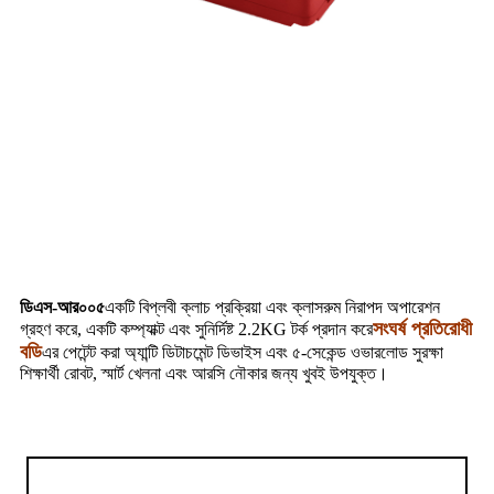
ডিএস-আর০০৫
একটি বিপ্লবী ক্লাচ প্রক্রিয়া এবং ক্লাসরুম নিরাপদ অপারেশন
সংঘর্ষ প্রতিরোধী
গ্রহণ করে, একটি কম্প্যাক্ট এবং সুনির্দিষ্ট 2.2KG টর্ক প্রদান করে
বডি
এর পেটেন্ট করা অ্যান্টি ডিটাচমেন্ট ডিভাইস এবং ৫-সেকেন্ড ওভারলোড সুরক্ষা
শিক্ষার্থী রোবট, স্মার্ট খেলনা এবং আরসি নৌকার জন্য খুবই উপযুক্ত।