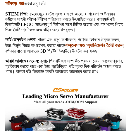
আঁকড়ে ধরা
অথবা মসৃণ হাঁটা।
STEM শিক্ষা
: ৫-সেকেন্ডের স্টল সুরক্ষার সাথে আসে, যা গবেষণা ও উন্নয়ন
কর্মীদের সাহসী পরীক্ষা-নিরীক্ষা পরিচালনা করতে উৎসাহিত করে। কমপ্যাক্ট বডি
ডিজাইনটি LEGO সামঞ্জস্যপূর্ণ নির্মাণের সাথে মিলিত হয়েছে এবং কম শব্দের গিয়ার
ডিজাইনটি শ্রেণীকক্ষ এবং বাড়ির জন্য উপযুক্ত।
স্মার্ট ডেস্কটপ খেলনা
: শান্ত এবং মসৃণ অপারেশন, পণ্যের ফোকাস উন্নত করুন,
বাস্তবসম্মত অ্যানিমেশন তৈরি করুন
উচ্চ-নির্ভুল গিয়ার অপারেশন, করতে পারেন
,
বর্গাকার পাতলা আকারের 3D প্রিন্টিং ডিজাইনে ইনস্টল করা সহজ।
আরসি জাহাজের মডেল
: ক্লাচ গিয়ারটি জল সম্পর্কিত প্রভাব, যেমন তরঙ্গের প্রভাব,
প্রতিরোধ করতে পারে এবং উচ্চ প্রতিক্রিয়া গতি দ্রুত দিক পরিবর্তন অর্জন করতে
পারে। হালকা বডি ডিজাইন আরসি জাহাজের ভারসাম্য বজায় রাখে।