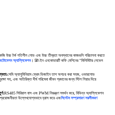
ি উচ্চ টর্ক গতিশীল লোড এবং উচ্চ তীব্রতা অবস্থানের কাজগুলি পরিচালনা করতে
 অটোমেশন অ্যাপ্লিকেশন
। বিল্ট-ইন এনকোডারটি কফি মেশিনের "মিলিমিটার লেভেল
্যতা:
সেমি অ্যালুমিনিয়াম ফ্রেম ডিজাইন তাপ অপচয় করা সহজ, ওভারলোড
সুরক্ষা সহ, এবং অতিরিক্ত দীর্ঘ পরিষেবা জীবন প্রদানের জন্য স্টিল গিয়ার দিয়ে
র্ণ:
RS485 সিরিয়াল বাস এবং PWM নিয়ন্ত্রণ সমর্থন করে, বিভিন্ন অ্যাপ্লিকেশন
 প্রয়োজনীয়তা উল্লেখযোগ্যভাবে হ্রাস করে এবং
সিস্টেম সম্প্রসারণ সরলীকরণ