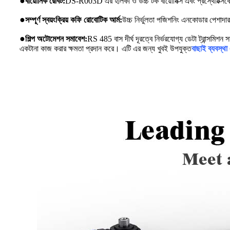
●
বায়োনিক রোবট:
DS-R003D এর হালকা ও উচ্চ টর্ক বায়োনিক্স এবং প্রস্থেটিক্স
●
সম্পূর্ণ স্বয়ংক্রিয় কফি রোবোটিক আর্ম:
উচ্চ নির্ভুলতা পজিশনিং এনকোডার পেশাদা
●
শিল্প অটোমেশন সমাবেশ:
RS 485 বাস দীর্ঘ দূরত্বে নির্ভরযোগ্য ডেটা ট্রান্সমিশন
একটানা কাজ করার ক্ষমতা প্রদান করে। এটি এর জন্য খুবই উপযুক্ত
বাছাই ব্যবস্থা 