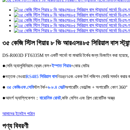
৩৫ কেজি স্টিল গিয়ার ৮ ভি আরএস৪৮৫ সিরিয়াল বাস স্ট্যা
DS-R003D FT6335M হল একটি সার্ভো যা মাঝারি টর্কের জন্য ডিজাইন করা হয়েছে, যা RS4
●
সেমি অ্যালুমিনিয়াম ফ্রেম কেস+
ইস্পাত গিয়ার
+কোর মোটর
●
দত্তক নেওয়া
RS485 সিরিয়াল বাস
নিয়ন্ত্রণ
এবং একক টার্ন পজিশন মেমরি সমর্থন করার 
●
৩৫ কেজিএফ.সেমি
স্টল টর্ক+
৬-৮.৪ ভোল্ট
অপারেটিং ভোল্টেজ + অপারেটিং কোণ 360°
●
আদর্শ অ্যাপ্লিকেশন
：
বায়োনিক রোবট
,কফি মেশিন এবং শিল্প রোবোটিক অস্ত্র
আমাদের ইমেইল পাঠান
পণ্য বিবরণী