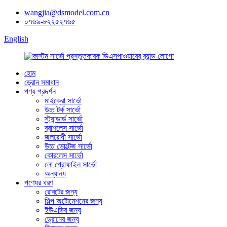
wangjia@dsmodel.com.cn
০৭৬৯-৮২২৫২৭৬৫
English
হোম
ড্রোন সমাধান
পণ্য প্রদর্শন
মাইক্রো সার্ভো
উচ্চ টর্ক সার্ভো
স্ট্যান্ডার্ড সার্ভো
ব্রাশলেস সার্ভো
জলরোধী সার্ভো
উচ্চ ভোল্টেজ সার্ভো
কোরলেস সার্ভো
লো প্রোফাইল সার্ভো
অন্যান্য
পণ্যের ধরণ
রোবটের জন্য
শিল্প অটোমেশনের জন্য
ইউএভির জন্য
ড্রোনের জন্য