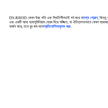
DS-R003D কেবল উচ্চ গতি এবং স্থিতিশীলতাই গর্ব করে না
তথ্য প্রেরণ
, কিন্তু 
এবং একটি আধা অ্যালুমিনিয়াম ফ্রেম দিয়ে সজ্জিত, যা ঐতিহ্যগতভাবে কেবল ব্যয়বহুল উ
অর্জন করে, তবে খুব কম দামে
প্রতিযোগিতামূলক খরচ
.